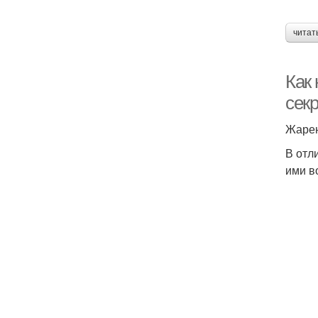
читат
Как
сек
Жарен
В отл
ими в