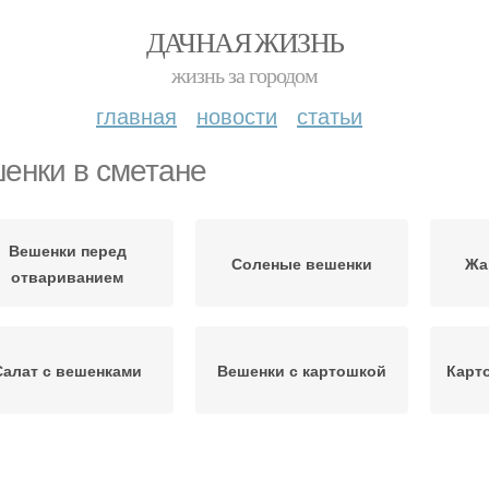
ДАЧНАЯ ЖИЗНЬ
жизнь за городом
главная
новости
статьи
енки в сметане
Вешенки перед
Соленые вешенки
Жа
отвариванием
Салат с вешенками
Вешенки с картошкой
Карт
Вешенки к
Веш
Вешенки на зиму