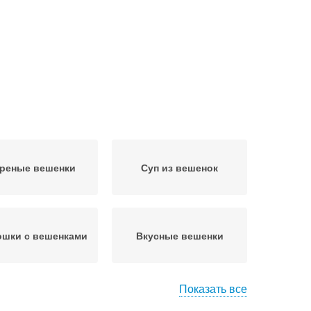
реные вешенки
Суп из вешенок
ошки с вешенками
Вкусные вешенки
Показать все
енки в домашних