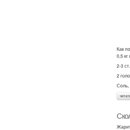
Как п
0,5 к
2-3 ст
2 гол
Соль,
читат
Ско
Жарит