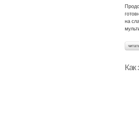
Продо
готов
на сл
мульт
читат
Как