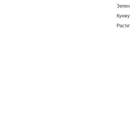
Зелен
Кунжут
Растит