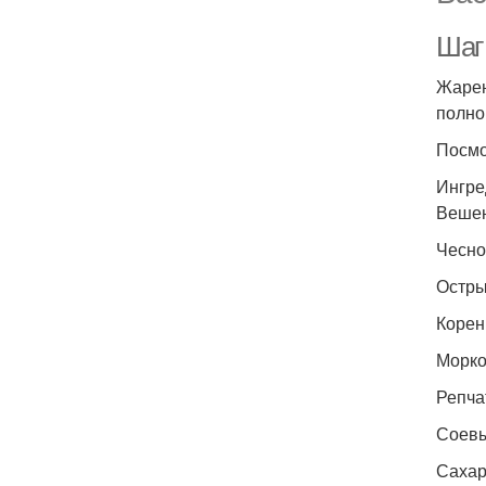
Шаг
Жарен
полно
Посмо
Ингре
Вешен
Чесно
Острый
Корен
Морко
Репча
Соевый
Сахар 