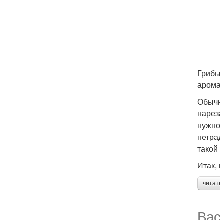
Грибы
арома
Обычн
нарез
нужно
нетра
такой
Итак,
читат
Вас