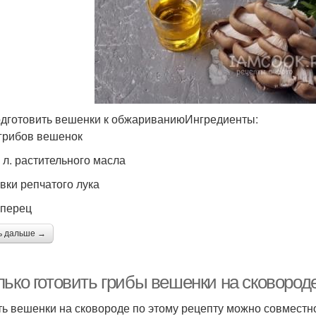
одготовить вешенки к обжариваниюИнгредиенты:
г грибов вешенок
. л. растительного масла
овки репчатого лука
 перец
ь дальше →
лько готовить грибы вешенки на сковород
ь вешенки на сковороде по этому рецепту можно совместн