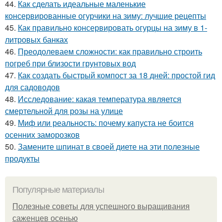
44.
Как сделать идеальные маленькие
консервированные огурчики на зиму: лучшие рецепты
45.
Как правильно консервировать огурцы на зиму в 1-
литровых банках
46.
Преодолеваем сложности: как правильно строить
погреб при близости грунтовых вод
47.
Как создать быстрый компост за 18 дней: простой гид
для садоводов
48.
Исследование: какая температура является
смертельной для розы на улице
49.
Миф или реальность: почему капуста не боится
осенних заморозков
50.
Замените шпинат в своей диете на эти полезные
продукты
Популярные материалы
Полезные советы для успешного выращивания
саженцев осенью