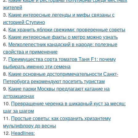
жителей
3.
Какие интересные легенды и мифы связаны с
историей Ступино
4.
Как хранить яблоки свежими: проверенные советы
5.
Какие интересные факты о метро можно узнать
6.
Мелколепестник канадский в народе: полезные
свойства и применение
7.
Преимущества сорта томатов Таня F1: почему
выбирать именно эти семена
8.
Какие основные достопримечательности Санкт-
Петербурга рекомендуют посетить туристам
9.
Какие парки Москвы предлагают катание на
аттракционах
10.
Превращение черенка в шикарный куст за месяц:
шаг за шагом
11.
Простые советы: как сохранить хризантему
мультифлору до весны
12.
Headlines: