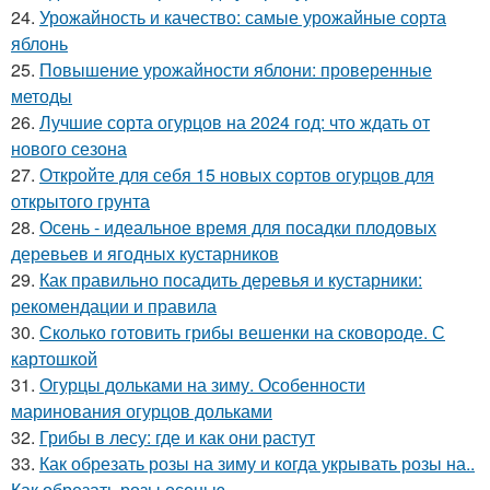
24.
Урожайность и качество: самые урожайные сорта
яблонь
25.
Повышение урожайности яблони: проверенные
методы
26.
Лучшие сорта огурцов на 2024 год: что ждать от
нового сезона
27.
Откройте для себя 15 новых сортов огурцов для
открытого грунта
28.
Осень - идеальное время для посадки плодовых
деревьев и ягодных кустарников
29.
Как правильно посадить деревья и кустарники:
рекомендации и правила
30.
Сколько готовить грибы вешенки на сковороде. С
картошкой
31.
Огурцы дольками на зиму. Особенности
маринования огурцов дольками
32.
Грибы в лесу: где и как они растут
33.
Как обрезать розы на зиму и когда укрывать розы на..
Как обрезать розы осенью