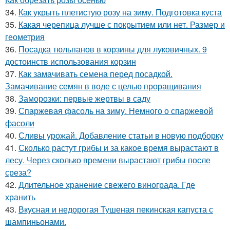
34.
Как укрыть плетистую розу на зиму. Подготовка куста
35.
Какая черепица лучше с покрытием или нет. Размер и
геометрия
36.
Посадка тюльпанов в корзины для луковичных. 9
достоинств использования корзин
37.
Как замачивать семена перед посадкой.
Замачивание семян в воде с целью проращивания
38.
Заморозки: первые жертвы в саду
39.
Спаржевая фасоль на зиму. Немного о спаржевой
фасоли
40.
Сливы урожай. Добавление статьи в новую подборку
41.
Сколько растут грибы и за какое время вырастают в
лесу. Через сколько времени вырастают грибы после
среза?
42.
Длительное хранение свежего винограда. Где
хранить
43.
Вкусная и недорогая Тушеная пекинская капуста с
шампиньонами.