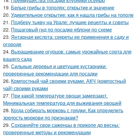
18.
Преимущества посадки клубники осенью
19.
Белые грибы в тополях: открытие и значение
20.
Удивительное открытие: как я нашла грибы на тополе
21.
Подберу тыкву на Урале: лучшие рецепты и советы
22.
Пошаговый гид по посадке яблони по схеме
23.
Янтарная кислота: секреты ее применения в саду и
огороде
24.
Выращивание огурцов: самые урожайные сорта для
вашего сада
25.
Сильные деревья и цветущие кустарники:
проверенные рекомендации для посадки
26.
Компостный чай своими руками. АКЧ (компостный
чай) своими руками
27.
При какой температуре овощи замерзают.
Минимальная температура для выживания овощей
28.
Когда собирать морковь с грядки. Как определить
зрелость моркови по признакам?
29.
Сохраняйте свои саженцы в прикопе до весны:
проверенные методы и рекомендации