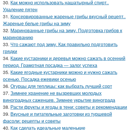
30.
Как можно использовать нашатырный спирт..
Удаление пятен
31.
Консервированные жареные грибы вкусный рецепт..
Жареные белые грибы на зиму
32.
Маринованные грибы на зиму. Подготовка грибов к
маринованию
33.
Что сажают под зиму. Как правильно подготовить
грядки
34.
Какие кустарники и деревья можно сажать в осенний
период. Грамотная посадка — залог успеха
35.
Какие ягодные кустарники можно и нужно сажать
осенью. Посадка ежевики осенью
36.
Огурцы для теплицы: как выбрать лучший сорт
37.
Зимнее хранение не вызревших молодых
виноградных саженцев. Зимнее укрытие винограда
38.
Расти фрукты и ягоды в тени: советы и рекомендации
39.
Вкусные и питательные заготовки из туршевой
фасоли: рецепты и советы
40.
Как сделать идеальные маленькие