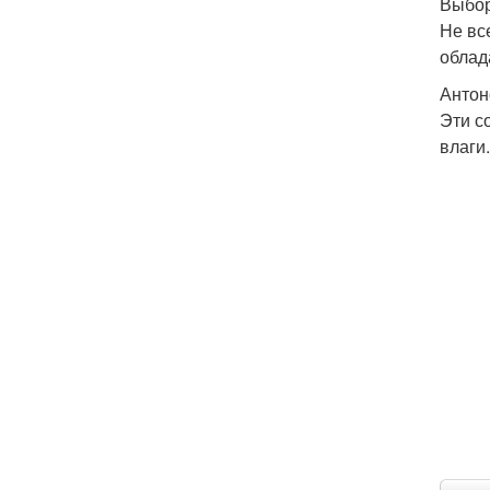
Выбор
Не вс
облад
Антон
Эти с
влаги