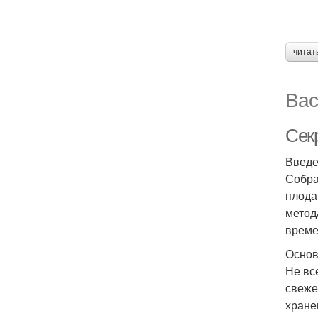
читат
Вас
Сек
Введ
Собра
плода
метод
време
Основ
Не вс
свеже
хране