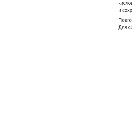
кисло
и сох
Подго
Для с