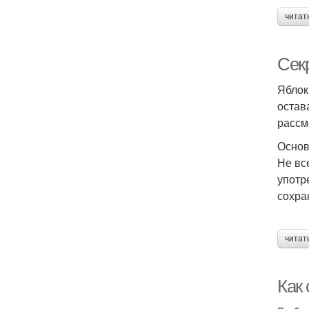
читат
Секр
Яблок
остав
рассм
Основ
Не вс
употр
сохра
читат
Как