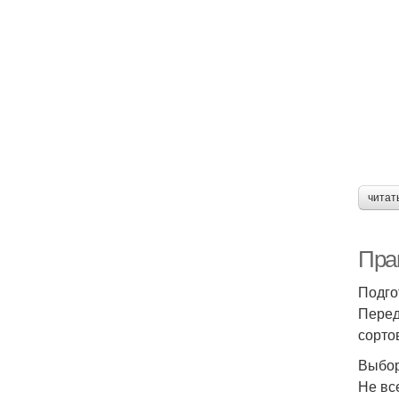
читат
Пра
Подго
Перед
сорто
Выбор
Не вс