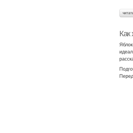
читат
Как
Яблок
идеал
расск
Подго
Перед