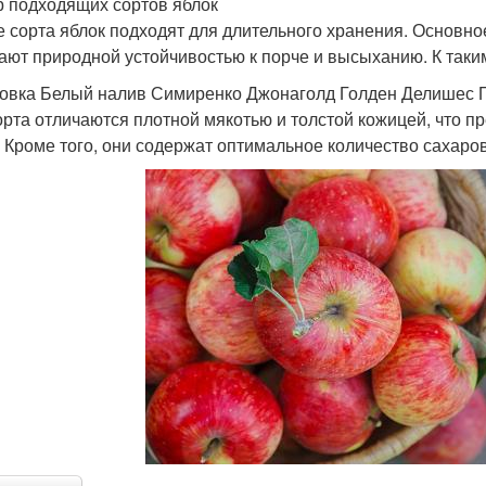
 подходящих сортов яблок
е сорта яблок подходят для длительного хранения. Основно
ают природной устойчивостью к порче и высыханию. К таки
овка Белый налив Симиренко Джонаголд Голден Делишес П
орта отличаются плотной мякотью и толстой кожицей, что п
. Кроме того, они содержат оптимальное количество сахаров