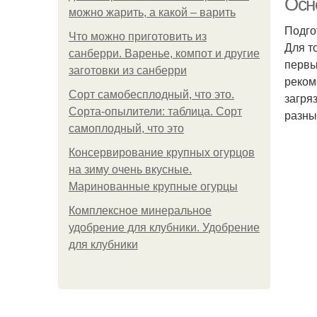
Осн
можно жарить, а какой – варить
Подго
Что можно приготовить из
Для т
санберри. Варенье, компот и другие
первы
заготовки из санберри
реком
Сорт самобесплодный, что это.
загря
Сорта-опылители: таблица. Сорт
разны
самоплодный, что это
Консервирование крупных огурцов
на зиму очень вкусные.
Маринованные крупные огурцы
Комплексное минеральное
удобрение для клубники. Удобрение
для клубники