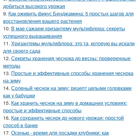
добиться высокого урожая
9.
Как оживить фикус Бенджамина: 5 простых шагов для
восстановления вашего растения
10.
В мае сажаем хризантему мультифлора: секреты
успешного выращивания
11.
Хризантемы мультифлора: это та, которую вы искали
для своего сада
12.
Секреты хранения чеснока до весны: проверенные
методы
13.
Простые и эффективные способы хранения чеснока
на зиму
14.
Соленый чеснок на зиму: рецепт целыми головками
как у бабушки
15.
Как хранить чеснок на зиму в домашних условиях:
простые и эффективные способы
16.
Как сохранить чеснок до нового урожая: простой
способ в банке
17.
Осенью - время для посадки клубники: как