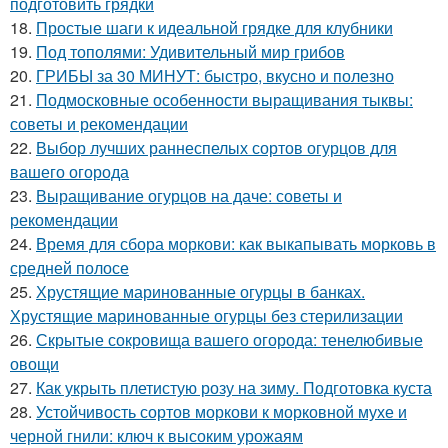
подготовить грядки
18.
Простые шаги к идеальной грядке для клубники
19.
Под тополями: Удивительный мир грибов
20.
ГРИБЫ за 30 МИНУТ: быстро, вкусно и полезно
21.
Подмосковные особенности выращивания тыквы:
советы и рекомендации
22.
Выбор лучших раннеспелых сортов огурцов для
вашего огорода
23.
Выращивание огурцов на даче: советы и
рекомендации
24.
Время для сбора моркови: как выкапывать морковь в
средней полосе
25.
Хрустящие маринованные огурцы в банках.
Хрустящие маринованные огурцы без стерилизации
26.
Скрытые сокровища вашего огорода: тенелюбивые
овощи
27.
Как укрыть плетистую розу на зиму. Подготовка куста
28.
Устойчивость сортов моркови к морковной мухе и
черной гнили: ключ к высоким урожаям