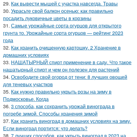
29.
Как вывести мышей с участка навсегда. Травы
30.
Украсьте свой балкон осенью: как правильно
посадить луковичные цветы в корзины
31.
Самые урожайные сорта огурцов для открытого
грунта то. Урожайные сорта огурцов — рейтинг 2023
года
32.
Как хранить очищенную картошку. 2 Хранение в
домашних условиях
33.
НАШАТЫРНЫЙ спирт применение в саду. Что такое
нашатырный спирт и чем он полезен для растений
34.
Освободите свой огород от тени: 8 лучших овощей
для теневых участков
35.
Как нужно правильно укрыть розы на зиму в
Подмосковье. Когда
36.
3 способа, как сохранить урожай винограда в
погребе зимой. Способы хранения зимой
37.
Как хранить виноград в домашних условиях на зиму.
Если виноград портится: что делать?
38.
7 лучших способов, как укрыть виноград в 2023 на