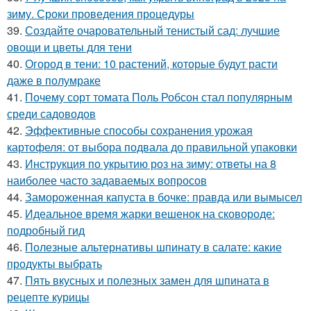
зиму. Сроки проведения процедуры
39.
Создайте очаровательный тенистый сад: лучшие
овощи и цветы для тени
40.
Огород в тени: 10 растений, которые будут расти
даже в полумраке
41.
Почему сорт томата Поль Робсон стал популярным
среди садоводов
42.
Эффективные способы сохранения урожая
картофеля: от выбора подвала до правильной упаковки
43.
Инструкция по укрытию роз на зиму: ответы на 8
наиболее часто задаваемых вопросов
44.
Замороженная капуста в бочке: правда или вымысел
45.
Идеальное время жарки вешенок на сковороде:
подробный гид
46.
Полезные альтернативы шпинату в салате: какие
продукты выбрать
47.
Пять вкусных и полезных замен для шпината в
рецепте курицы