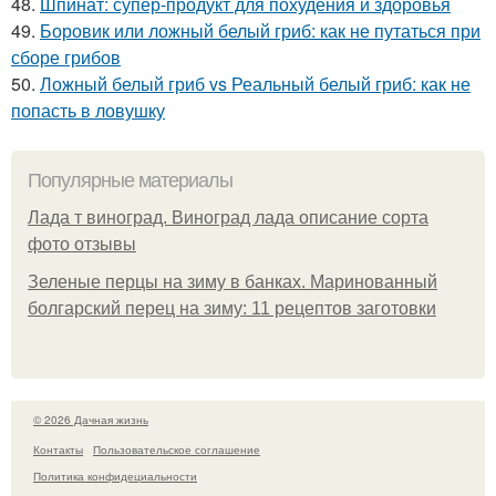
48.
Шпинат: супер-продукт для похудения и здоровья
49.
Боровик или ложный белый гриб: как не путаться при
сборе грибов
50.
Ложный белый гриб vs Реальный белый гриб: как не
попасть в ловушку
Популярные материалы
Лада т виноград. Виноград лада описание сорта
фото отзывы
Зеленые перцы на зиму в банках. Маринованный
болгарский перец на зиму: 11 рецептов заготовки
© 2026 Дачная жизнь
Контакты
Пользовательское соглашение
Политика конфидециальности