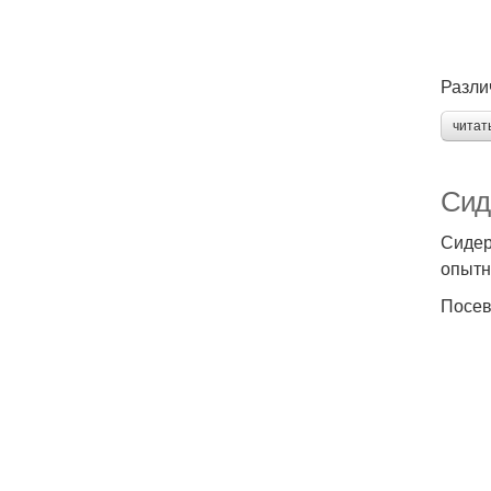
Разли
читат
Сид
Сидер
опытн
Посев