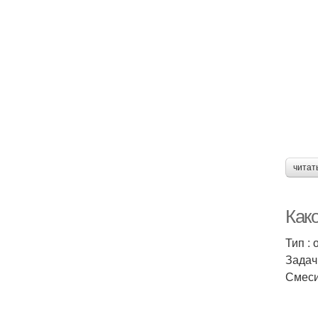
читат
Како
Тип : 
Задач
Смеси