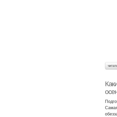
читат
Как
осе
Подго
Самая
обезз