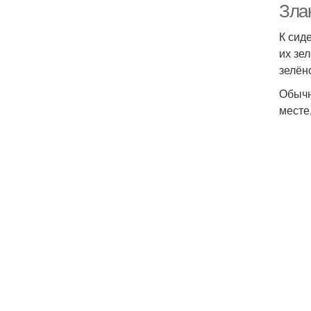
Зла
К сид
их зе
зелён
Обычн
месте