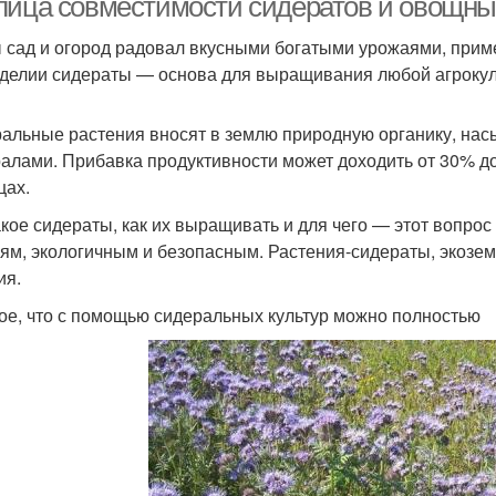
лица совместимости сидератов и овощных
 сад и огород радовал вкусными богатыми урожаями, прим
делии сидераты — основа для выращивания любой агрокуль
альные растения вносят в землю природную органику, на
алами. Прибавка продуктивности может доходить от 30% до 
цах.
акое сидераты, как их выращивать и для чего — этот вопрос 
ям, экологичным и безопасным. Растения-сидераты, экоз
ия.
ое, что с помощью сидеральных культур можно полностью