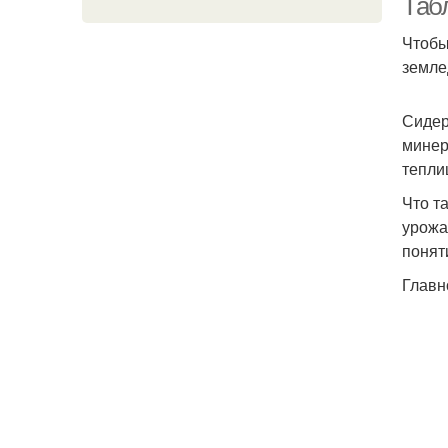
Таб
Чтобы
земле
Сидер
минер
тепли
Что т
урожа
понят
Главн