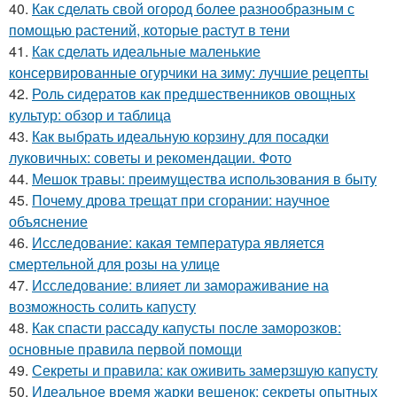
40.
Как сделать свой огород более разнообразным с
помощью растений, которые растут в тени
41.
Как сделать идеальные маленькие
консервированные огурчики на зиму: лучшие рецепты
42.
Роль сидератов как предшественников овощных
культур: обзор и таблица
43.
Как выбрать идеальную корзину для посадки
луковичных: советы и рекомендации. Фото
44.
Мешок травы: преимущества использования в быту
45.
Почему дрова трещат при сгорании: научное
объяснение
46.
Исследование: какая температура является
смертельной для розы на улице
47.
Исследование: влияет ли замораживание на
возможность солить капусту
48.
Как спасти рассаду капусты после заморозков:
основные правила первой помощи
49.
Секреты и правила: как оживить замерзшую капусту
50.
Идеальное время жарки вешенок: секреты опытных