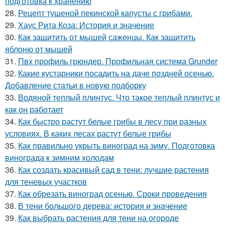
подготовка к хранению
28.
Рецепт тушеной пекинской капусты с грибами.
29.
Хаус Рита Коза: История и значение
30.
Как защитить от мышей саженцы. Как защитить
яблоню от мышей
31.
Пвх профиль грюндер. Профильная система Grunder
32.
Какие кустарники посадить на даче поздней осенью.
Добавление статьи в новую подборку
33.
Водяной теплый плинтус. Что такое теплый плинтус и
как он работает
34.
Как быстро растут белые грибы в лесу при разных
условиях. В каких лесах растут белые грибы
35.
Как правильно укрыть виноград на зиму. Подготовка
винограда к зимним холодам
36.
Как создать красивый сад в тени: лучшие растения
для теневых участков
37.
Как обрезать виноград осенью. Сроки проведения
38.
В тени большого дерева: история и значение
39.
Как выбрать растения для тени на огороде