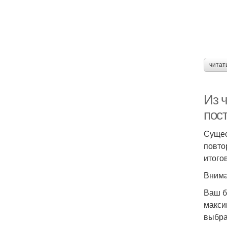
читат
Из 
пос
Сущес
повто
итого
Внима
Ваш б
макси
выбра