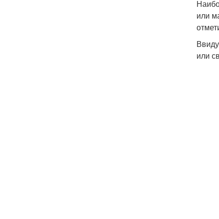
Наибо
или м
отмет
Ввиду
или с