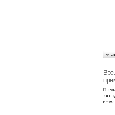
читат
Все
при
Преим
экспл
испол