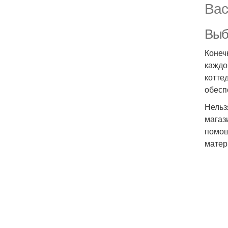
Вас
Выбо
Конеч
каждо
котте
обесп
Нельз
магаз
помощ
матер