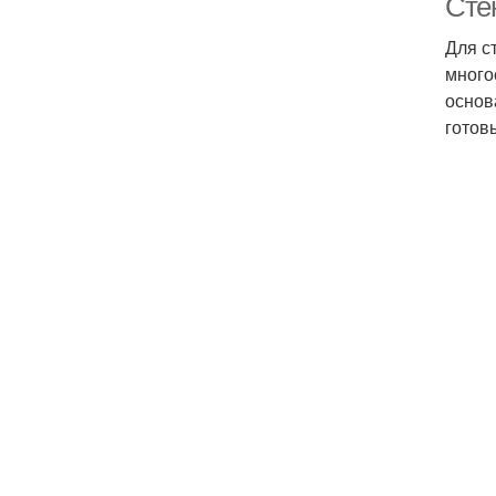
Сте
Для с
много
основ
готов