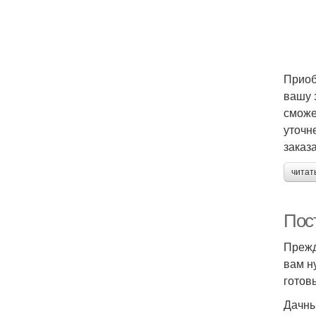
Приоб
вашу 
сможе
уточн
заказа
читат
Пос
Прежд
вам н
готов
Дачны