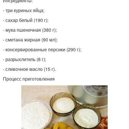
Ингредиенты:
- три куриных яйца;
- сахар белый (190 г);
- мука пшеничная (380 г);
- сметана жирная (90 мл);
- консервированные персики (290 г);
- разрыхлитель (8 г);
- сливочное масло (15 г).
Процесс приготовления