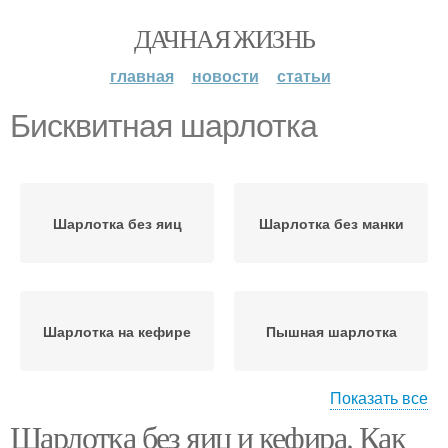
ДАЧНАЯ ЖИЗНЬ
главная
новости
статьи
Бисквитная шарлотка
Шарлотка без яиц
Шарлотка без манки
Шарлотка на кефире
Пышная шарлотка
Показать все
Шарлотка без яиц и кефира. Как
Шарлотка с яблоками
Вкусная шарлотка