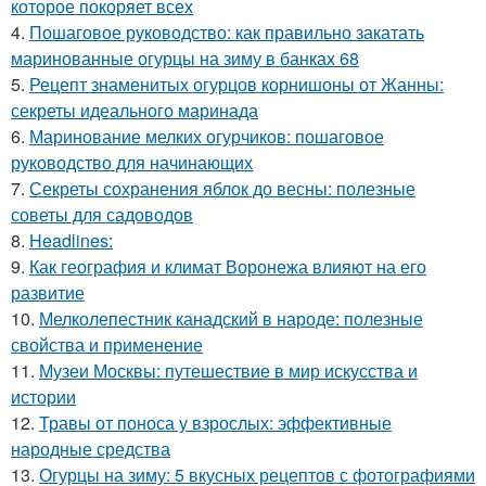
которое покоряет всех
4.
Пошаговое руководство: как правильно закатать
маринованные огурцы на зиму в банках 68
5.
Рецепт знаменитых огурцов корнишоны от Жанны:
секреты идеального маринада
6.
Маринование мелких огурчиков: пошаговое
руководство для начинающих
7.
Секреты сохранения яблок до весны: полезные
советы для садоводов
8.
Headlines:
9.
Как география и климат Воронежа влияют на его
развитие
10.
Мелколепестник канадский в народе: полезные
свойства и применение
11.
Музеи Москвы: путешествие в мир искусства и
истории
12.
Травы от поноса у взрослых: эффективные
народные средства
13.
Огурцы на зиму: 5 вкусных рецептов с фотографиями