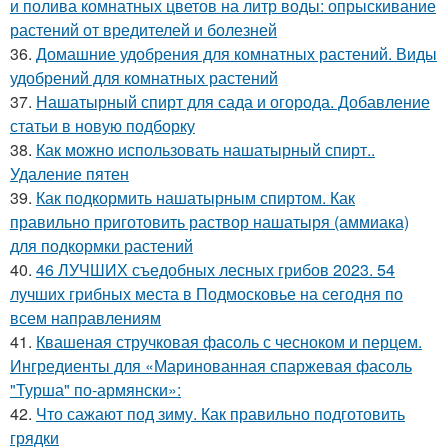
и полива комнатных цветов на литр воды: опрыскивание
растений от вредителей и болезней
36.
Домашние удобрения для комнатных растений. Виды
удобрений для комнатных растений
37.
Нашатырный спирт для сада и огорода. Добавление
статьи в новую подборку
38.
Как можно использовать нашатырный спирт..
Удаление пятен
39.
Как подкормить нашатырным спиртом. Как
правильно приготовить раствор нашатыря (аммиака)
для подкормки растений
40.
46 ЛУЧШИХ съедобных лесных грибов 2023. 54
лучших грибных места в Подмосковье на сегодня по
всем направлениям
41.
Квашеная стручковая фасоль с чесноком и перцем.
Ингредиенты для «Маринованная спаржевая фасоль
"Турша" по-армянски»:
42.
Что сажают под зиму. Как правильно подготовить
грядки