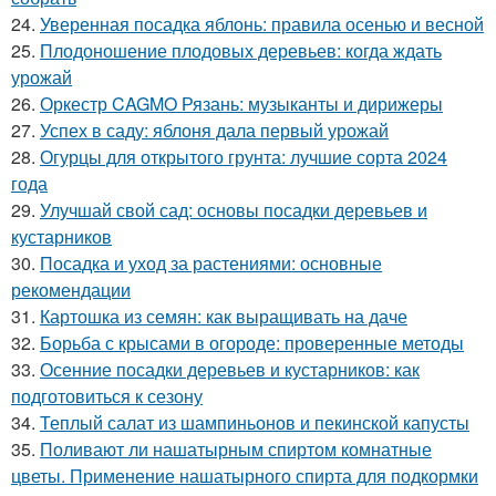
24.
Уверенная посадка яблонь: правила осенью и весной
25.
Плодоношение плодовых деревьев: когда ждать
урожай
26.
Оркестр CAGMO Рязань: музыканты и дирижеры
27.
Успех в саду: яблоня дала первый урожай
28.
Огурцы для открытого грунта: лучшие сорта 2024
года
29.
Улучшай свой сад: основы посадки деревьев и
кустарников
30.
Посадка и уход за растениями: основные
рекомендации
31.
Картошка из семян: как выращивать на даче
32.
Борьба с крысами в огороде: проверенные методы
33.
Осенние посадки деревьев и кустарников: как
подготовиться к сезону
34.
Теплый салат из шампиньонов и пекинской капусты
35.
Поливают ли нашатырным спиртом комнатные
цветы. Применение нашатырного спирта для подкормки