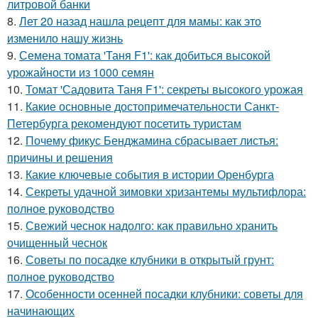
литровой банки
8.
Лет 20 назад нашла рецепт для мамы: как это
изменило нашу жизнь
9.
Семена томата 'Таня F1': как добиться высокой
урожайности из 1000 семян
10.
Томат 'Садовита Таня F1': секреты высокого урожая
11.
Какие основные достопримечательности Санкт-
Петербурга рекомендуют посетить туристам
12.
Почему фикус Бенджамина сбрасывает листья:
причины и решения
13.
Какие ключевые события в истории Оренбурга
14.
Секреты удачной зимовки хризантемы мультифлора:
полное руководство
15.
Свежий чеснок надолго: как правильно хранить
очищенный чеснок
16.
Советы по посадке клубники в открытый грунт:
полное руководство
17.
Особенности осенней посадки клубники: советы для
начинающих