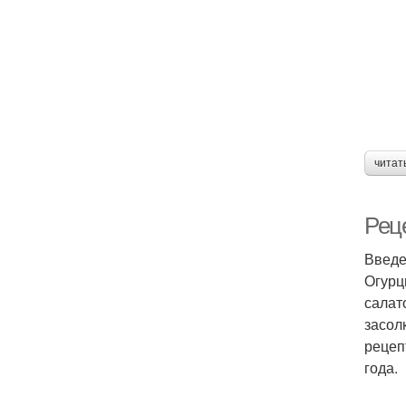
читат
Реце
Введ
Огурц
салат
засол
рецеп
года.