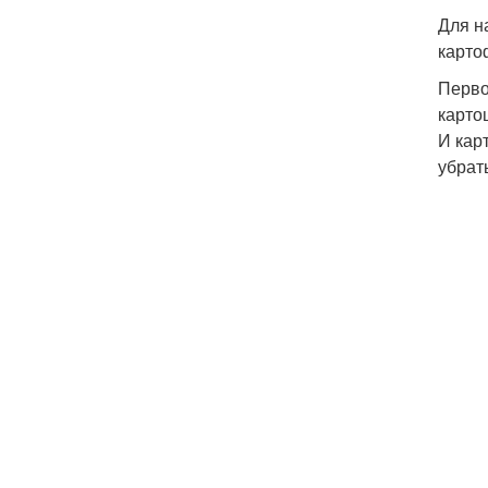
Для н
карто
Перво
карто
И кар
убрат