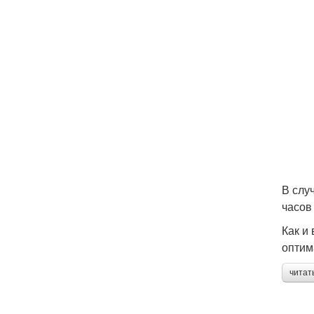
В слу
часов
Как и
оптим
читат