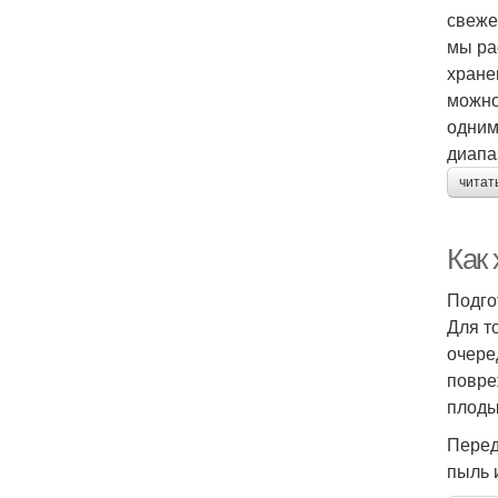
свеже
мы ра
хране
можно
одним
диапа
читат
Как
Подго
Для т
очере
повре
плоды
Перед
пыль 