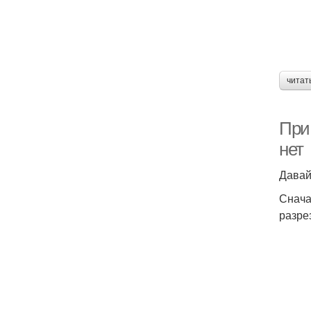
читат
При 
нет
Давай
Снача
разре