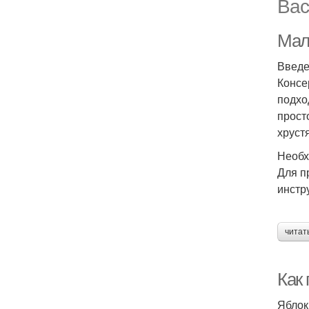
Вас
Мал
Введ
Консе
подхо
прост
хруст
Необх
Для п
инстр
читат
Как
Яблок