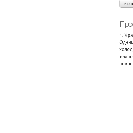
читат
Про
1. Хр
Одним
холод
темпе
повре