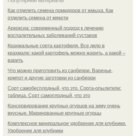
Популярные материалы
Как отделить семена помидоров от жмыха. Как
отделить семена от мякоти
Аркоксиа: современный подход к лечению
воспалительных заболеваний суставов
Крахмальные сорта картофеля. Все дело в
крахмале: какой картофель можно жарить, а какой –
варить
Что можно приготовить из санберри. Варенье,
компот и другие заготовки из санберри
Сорт самобесплодный, что это. Сорта-опылители:
таблица. Сорт самоплодный, что это
Консервирование крупных огурцов на зиму очень
вкусные. Маринованные крупные огурцы
Комплексное минеральное удобрение для клубники.
Удобрение для клубники