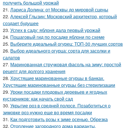
получить большой урожай
21.
Лариса Долина: от Москвы до мировой сцены
22.
Алексей Глызин: Московский архитектор, который
создает будущее
23.
Успех в саду: яблоня дала первый урожай
24.
Пошаговый гид по посадке яблони по схеме
25.
Выберите идеальный огурец: ТОП-30 лучших сортов
26.
Выбор идеального огурца: сорта для засолки и
салатов
27.
Маринованная стручковая фасоль на зиму: простой
рецепт для долгого хранения
28.
Хрустящие маринованные огурцы в банках.
Хрустящие маринованные огурцы без стерилизации
29.
Уроки посадки плодовых деревьев и ягодных
кустарников: как начать свой сад
30.
Укрытие роз в средней полосе. Позаботиться о
зимовке роз нужно еще во время посадки
31.
Как подготовить розы к зиме осенью. Обрезка
32.
Отопление загородного дома варианты.