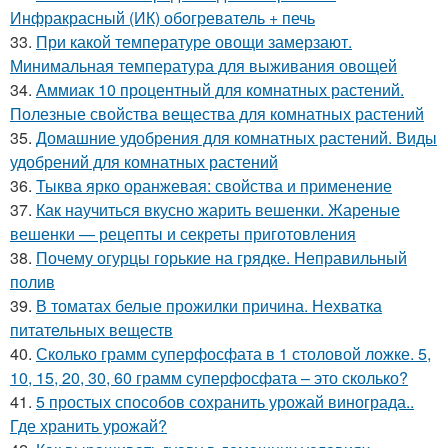
Инфракрасный (ИК) обогреватель + печь
33.
При какой температуре овощи замерзают.
Минимальная температура для выживания овощей
34.
Аммиак 10 процентный для комнатных растений.
Полезные свойства вещества для комнатных растений
35.
Домашние удобрения для комнатных растений. Виды
удобрений для комнатных растений
36.
Тыква ярко оранжевая: свойства и применение
37.
Как научиться вкусно жарить вешенки. Жареные
вешенки — рецепты и секреты приготовления
38.
Почему огурцы горькие на грядке. Неправильный
полив
39.
В томатах белые прожилки причина. Нехватка
питательных веществ
40.
Сколько грамм суперфосфата в 1 столовой ложке. 5,
10, 15, 20, 30, 60 грамм суперфосфата – это сколько?
41.
5 простых способов сохранить урожай винограда..
Где хранить урожай?