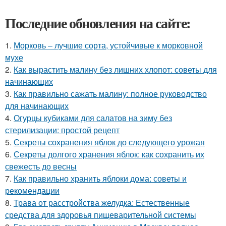
Последние обновления на сайте:
1.
Морковь – лучшие сорта, устойчивые к морковной
мухе
2.
Как вырастить малину без лишних хлопот: советы для
начинающих
3.
Как правильно сажать малину: полное руководство
для начинающих
4.
Огурцы кубиками для салатов на зиму без
стерилизации: простой рецепт
5.
Секреты сохранения яблок до следующего урожая
6.
Секреты долгого хранения яблок: как сохранить их
свежесть до весны
7.
Как правильно хранить яблоки дома: советы и
рекомендации
8.
Трава от расстройства желудка: Естественные
средства для здоровья пищеварительной системы