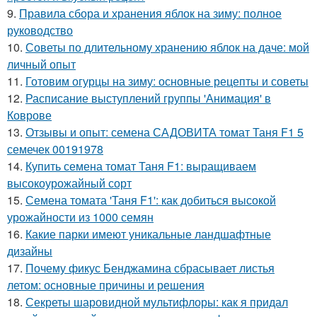
9.
Правила сбора и хранения яблок на зиму: полное
руководство
10.
Советы по длительному хранению яблок на даче: мой
личный опыт
11.
Готовим огурцы на зиму: основные рецепты и советы
12.
Расписание выступлений группы 'Анимация' в
Коврове
13.
Отзывы и опыт: семена САДОВИТА томат Таня F1 5
семечек 00191978
14.
Купить семена томат Таня F1: выращиваем
высокоурожайный сорт
15.
Семена томата 'Таня F1': как добиться высокой
урожайности из 1000 семян
16.
Какие парки имеют уникальные ландшафтные
дизайны
17.
Почему фикус Бенджамина сбрасывает листья
летом: основные причины и решения
18.
Секреты шаровидной мультифлоры: как я придал