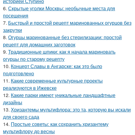
историей Ступино
6.
Скрытые уголки Москвы: необычные места для
посещения
7.
Быстрый и простой рецепт маринованных огурцов без
закрутки
8.
Огурцы маринованные без стерилизации: простой
рецепт для домашних заготовок
9.
Традиционные шпики: как я начала мариновать
огурцы по старому рецепту
10.
Концерт Славы в Ангарске: как это было
подготовлено
11.
Какие современные культурные проекты
реализуются в Ижевске
12.
Какие парки имеют уникальные ландшафтные
дизайны
13.
Хризантемы мультифлора: это та, которую вы искали
для своего сада
14.
Простые советы: как сохранить хризантему
мультифлору до весны