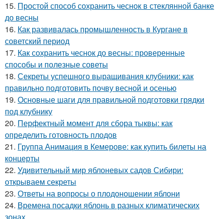
15.
Простой способ сохранить чеснок в стеклянной банке
до весны
16.
Как развивалась промышленность в Кургане в
советский период
17.
Как сохранить чеснок до весны: проверенные
способы и полезные советы
18.
Секреты успешного выращивания клубники: как
правильно подготовить почву весной и осенью
19.
Основные шаги для правильной подготовки грядки
под клубнику
20.
Перфектный момент для сбора тыквы: как
определить готовность плодов
21.
Группа Анимация в Кемерове: как купить билеты на
концерты
22.
Удивительный мир яблоневых садов Сибири:
открываем секреты
23.
Ответы на вопросы о плодоношении яблони
24.
Времена посадки яблонь в разных климатических
зонах