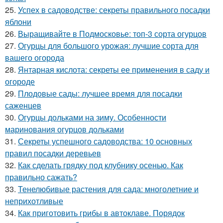
25.
Успех в садоводстве: секреты правильного посадки
яблони
26.
Выращивайте в Подмосковье: топ-3 сорта огурцов
27.
Огурцы для большого урожая: лучшие сорта для
вашего огорода
28.
Янтарная кислота: секреты ее применения в саду и
огороде
29.
Плодовые сады: лучшее время для посадки
саженцев
30.
Огурцы дольками на зиму. Особенности
маринования огурцов дольками
31.
Секреты успешного садоводства: 10 основных
правил посадки деревьев
32.
Как сделать грядку под клубнику осенью. Как
правильно сажать?
33.
Тенелюбивые растения для сада: многолетние и
неприхотливые
34.
Как приготовить грибы в автоклаве. Порядок