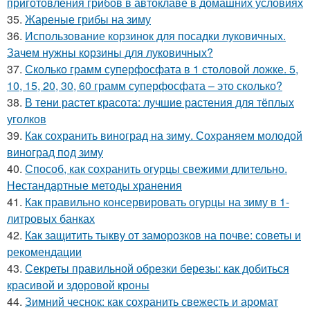
приготовления грибов в автоклаве в домашних условиях
35.
Жареные грибы на зиму
36.
Использование корзинок для посадки луковичных.
Зачем нужны корзины для луковичных?
37.
Сколько грамм суперфосфата в 1 столовой ложке. 5,
10, 15, 20, 30, 60 грамм суперфосфата – это сколько?
38.
В тени растет красота: лучшие растения для тёплых
уголков
39.
Как сохранить виноград на зиму. Сохраняем молодой
виноград под зиму
40.
Способ, как сохранить огурцы свежими длительно.
Нестандартные методы хранения
41.
Как правильно консервировать огурцы на зиму в 1-
литровых банках
42.
Как защитить тыкву от заморозков на почве: советы и
рекомендации
43.
Секреты правильной обрезки березы: как добиться
красивой и здоровой кроны
44.
Зимний чеснок: как сохранить свежесть и аромат