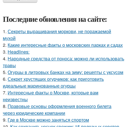
Последние обновления на сайте:
1.
Секреты выращивания моркови, не поражаемой
мухой
2.
Какие интересные факты о московских парках и садах
3.
Headlines:
4.
Народные средства от поноса: можно ли использовать
травы
5.
Огурцы в литровых банках на зиму: рецепты с уксусом
6.
Секрет хрустящих огурчиков: как приготовить
идеальные маринованные огурцы
7.
Интересные факты о Москве, которые вам
неизвестны
8.
Правовые основы оформления военного билета
через юридические компании
9.
Где в Москве можно заняться спортом
10.
Как сохранить чеснок свежим: 15 полезных советов