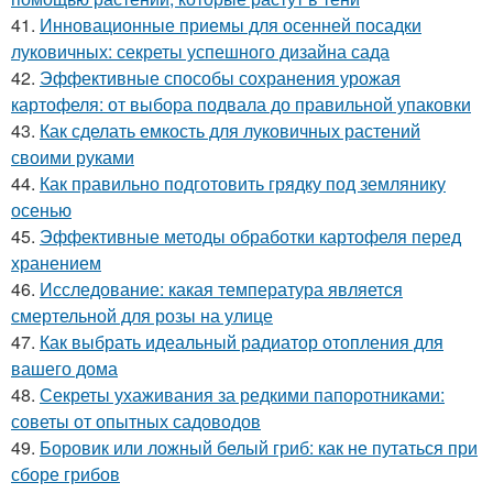
41.
Инновационные приемы для осенней посадки
луковичных: секреты успешного дизайна сада
42.
Эффективные способы сохранения урожая
картофеля: от выбора подвала до правильной упаковки
43.
Как сделать емкость для луковичных растений
своими руками
44.
Как правильно подготовить грядку под землянику
осенью
45.
Эффективные методы обработки картофеля перед
хранением
46.
Исследование: какая температура является
смертельной для розы на улице
47.
Как выбрать идеальный радиатор отопления для
вашего дома
48.
Секреты ухаживания за редкими папоротниками:
советы от опытных садоводов
49.
Боровик или ложный белый гриб: как не путаться при
сборе грибов