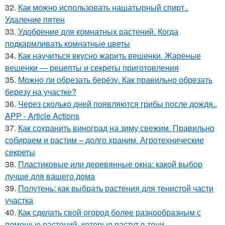
32.
Как можно использовать нашатырный спирт..
Удаление пятен
33.
Удобрение для комнатных растений. Когда
подкармливать комнатные цветы
34.
Как научиться вкусно жарить вешенки. Жареные
вешенки — рецепты и секреты приготовления
35.
Можно ли обрезать берёзу. Как правильно обрезать
березу на участке?
36.
Через сколько дней появляются грибы после дождя..
APP - Article Actions
37.
Как сохранить виноград на зиму свежим. Правильно
собираем и растим – долго храним. Агротехнические
секреты
38.
Пластиковые или деревянные окна: какой выбор
лучше для вашего дома
39.
Полутень: как выбрать растения для тенистой части
участка
40.
Как сделать свой огород более разнообразным с
помощью растений, которые растут в тени