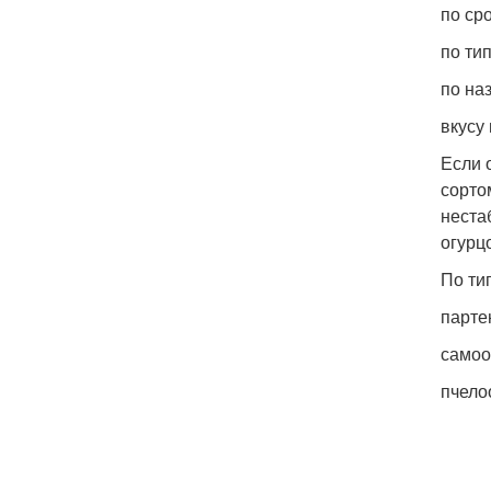
по ср
по ти
по на
вкусу
Если 
сорто
неста
огурц
По ти
парте
само
пчело