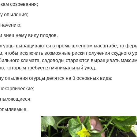
окам созревания;
пу опыления;
значению;
 и внешнему виду плодов.
огурцы выращиваются в промышленном масштабе, то ферме
м, чтобы исключить возможные риски получения скудного ур
бильного климата, садоводы стараются выращивать макси
ов, которым требуется минимальный уход.
пу опыления огурцы делятся на 3 основных вида:
нокарпические;
опыляющиеся;
опыляемые.