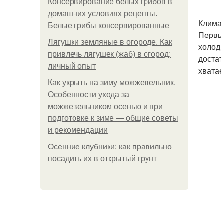
Консервирование белых грибов в
домашних условиях рецепты.
Клима
Белые грибы консервированные
Первы
Лягушки земляные в огороде. Как
холод
привлечь лягушек (жаб) в огород:
доста
личный опыт
хватае
Как укрыть на зиму можжевельник.
Особенности ухода за
можжевельником осенью и при
подготовке к зиме — общие советы
и рекомендации
Осенние клубники: как правильно
посадить их в открытый грунт