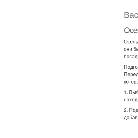
Вас
Осен
Осень
они б
посад
Подго
Перед
котор
1. Вы
наход
2. По
добав