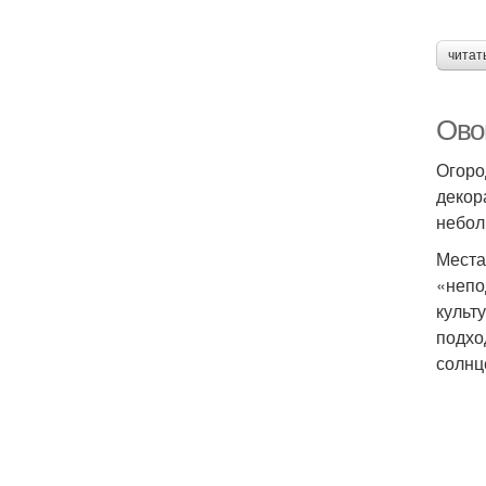
читат
Ово
Огоро
декор
небол
Места
«непо
культ
подхо
солнц