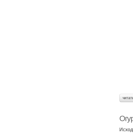
читат
Огу
Исход