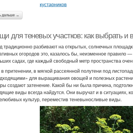
ь дальше →
щи для теневых участков: как выбрать и 
д традиционно разбивают на открытых, солнечных площадк
ативных огородов это, казалось бы, неизменное правило — 
ьших садах, где каждый свободный метр пространства очен
 в притенении, в мягкой рассеянной полутени под листопад
дходящими» для выращивания овощей и полезных растений н
уры создают затенение. Какой бы ни была причина, подтол
дящие виды всегда найдутся. Они выручат и в ситуациях, к
елюбивых культур, переместив теневыносливые виды.