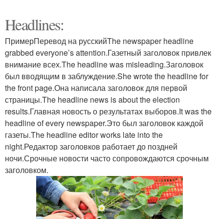
Headlines:
ПримерПеревод на русскийThe newspaper headline
grabbed everyone’s attention.Газетный заголовок привлек
внимание всех.The headline was misleading.Заголовок
был вводящим в заблуждение.She wrote the headline for
the front page.Она написала заголовок для первой
страницы.The headline news is about the election
results.Главная новость о результатах выборов.It was the
headline of every newspaper.Это был заголовок каждой
газеты.The headline editor works late into the
night.Редактор заголовков работает до поздней
ночи.Срочные новости часто сопровождаются срочным
заголовком.