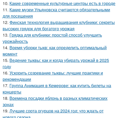
10.
Какие современные культурные центры есть в городе
11.
Какие музеи Ульяновска считаются обязательными
для посещения
12.
Финская технология выращивания клубники: секреты
высоких грядок для богатого урожая
13.
Грядка для клубники: простой способ улучшить
урожайность
14.
Время уборки тыкв: как определить оптимальный
момент
15.
Ведение тыквы: как и когда убирать урожай в 2025
году
16.
Ускорить созревание тыквы: лучшие практики и
рекомендации
17.
Группа Анимация в Кемерове: как купить билеты на
концерты
18.
Времена посадки яблонь в разных климатических
зонах
19.
Лучшие сорта огурцов на 2024 год: что ждать от
нового сезона