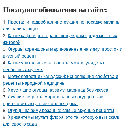
Последние обновления на сайте:
1.
Простая и подробная инструкция по посадке малины
для начинающих
2.
Какие кафе и рестораны популярны среди местных
жителей
3.
Огурцы корнишоны маринованные на зиму: простой и
вкусный рецепт
4.
Какие уникальные экспонаты можно увидеть в
необычных музеях
5.
Мелколепестник канадский: исцеляющие свойства и
рецепты народной медицины
6.
Хрустящие огурцы на зиму: маринад без уксуса
7.
Лучшие рецепты маринованных огурцов: как
приготовить вкусные соленья дома
8.
Огурцы на зиму резаные: самые вкусные рецепты
9.
Хризантемы мультифлора: это та, которую вы искали
для своего сада