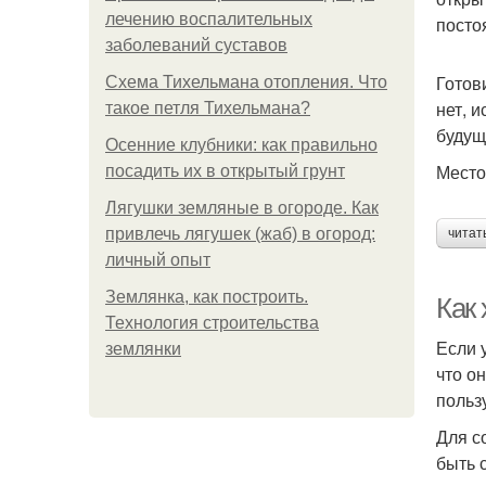
лечению воспалительных
посто
заболеваний суставов
Готов
Схема Тихельмана отопления. Что
нет, 
такое петля Тихельмана?
будущ
Осенние клубники: как правильно
Место
посадить их в открытый грунт
Лягушки земляные в огороде. Как
привлечь лягушек (жаб) в огород:
читат
личный опыт
Землянка, как построить.
Как 
Технология строительства
Если 
землянки
что о
польз
Для с
быть 