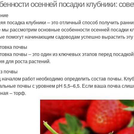
бенности осенней посадки клубники: сов
ение
яя посадка клубники – это отличный способ получить ранни
е мы рассмотрим основные особенности осенней посадки кл
ые помогут начинающим садоводам успешно вырастить эту 
товка почвы
товка почвы – это один из ключевых этапов перед посадко
ия для роста растений.
з почвы
 началом работ необходимо определить состав почвы. Клу
альные почвы с уровнем pH 5,5–6,5. Если ваша почва слишк
ная – торф.