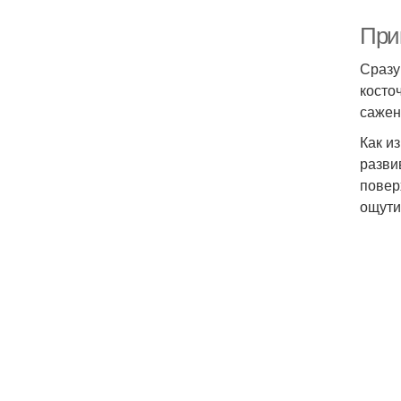
Прик
Сразу
косто
сажен
Как и
разви
повер
ощути