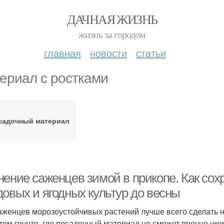
ДАЧНАЯ ЖИЗНЬ
жизнь за городом
главная
новости
статьи
ериал с ростками
садочный материал
нение саженцев зимой в прикопе. Как со
довых и ягодных культур до весны
аженцев морозоустойчивых растений лучше всего сделать н
том грунте, где посадочный материал не сможет прочно укор