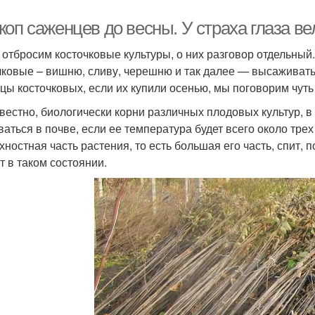
оп саженцев до весны. У страха глаза ве
 отбросим косточковые культуры, о них разговор отдельный.
чковые – вишню, сливу, черешню и так далее — высаживать
цы косточковых, если их купили осенью, мы поговорим чуть 
звестно, биологически корни различных плодовых культур, в
ваться в почве, если ее температура будет всего около тре
хностная часть растения, то есть большая его часть, спит, 
т в таком состоянии.