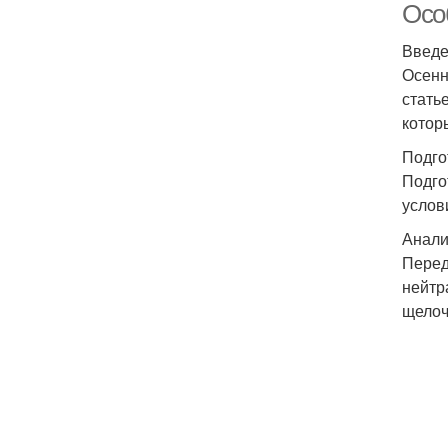
Осо
Введ
Осенн
стать
котор
Подго
Подго
услов
Анали
Перед
нейтр
щелоч