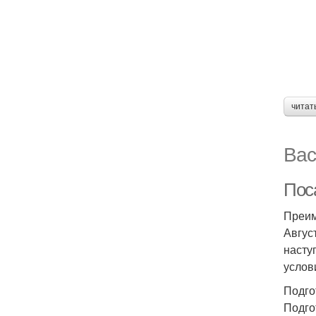
читат
Вас
Поса
Преим
Авгус
насту
услов
Подго
Подго