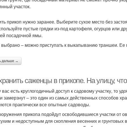
янный участок.
ить прикоп нужно заранее. Выберите сухое место без засто
используйте пустые грядки из-под картофеля, огурцов или д
ей посадочной ямы.
 выбрано – можно приступать к выкапыванию траншеи. Ее 
ь дальше →
хранить саженцы в прикопе. На улицу, что
у вас есть круглогодичный доступ к садовому участку, то уд
ни замерзнут – это один из самых действенных способов х
уются практически все опытные садоводы.
ооружения прикопа подойдут освободившиеся участки от ов
сухим и недоступным для скопления весенних и грунтовых во