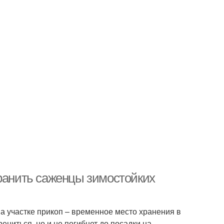
хранить саженцы зимостойких
а участке прикоп – временное место хранения в
ениться, но и не погибнет до посадки на