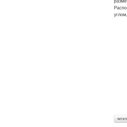
разме
Распо
углом
читат