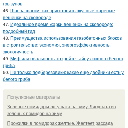
грызунов
46.
Шаг за шагом: как приготовить вкусные жареные
вешенки на сковороде
47.
Идеальное время жарки вешенок на сковороде:
подробный гид
48.
Преимущества использования газобетонных блоков
в строительстве: экономия, энергоэффективность,
экологичность
49.
Миф или реальность: откройте тайну ложного белого
гриба
50.
Не только подберезовики: какие еще двойники есть у
белого гриба
Популярные материалы
Зеленые помидоры лягушата на зиму. Лягушата из
зеленых помидор на зиму
Прожилки в помидорах желтые. Желтеет рассада