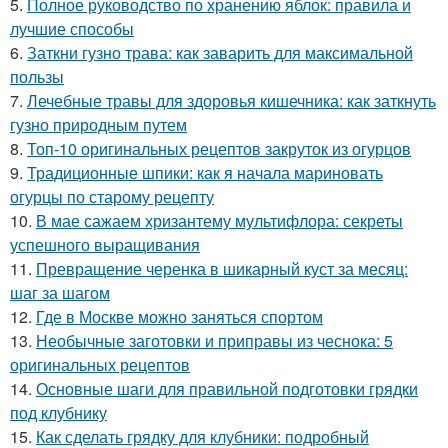
5.
Полное руководство по хранению яблок: правила и
лучшие способы
6.
Заткни гузно трава: как заварить для максимальной
пользы
7.
Лечебные травы для здоровья кишечника: как заткнуть
гузно природным путем
8.
Топ-10 оригинальных рецептов закруток из огурцов
9.
Традиционные шпики: как я начала мариновать
огурцы по старому рецепту
10.
В мае сажаем хризантему мультифлора: секреты
успешного выращивания
11.
Превращение черенка в шикарный куст за месяц:
шаг за шагом
12.
Где в Москве можно заняться спортом
13.
Необычные заготовки и приправы из чеснока: 5
оригинальных рецептов
14.
Основные шаги для правильной подготовки грядки
под клубнику
15.
Как сделать грядку для клубники: подробный