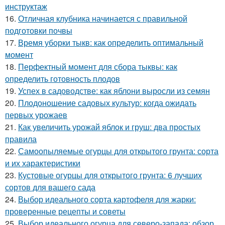
инструктаж
16.
Отличная клубника начинается с правильной
подготовки почвы
17.
Время уборки тыкв: как определить оптимальный
момент
18.
Перфектный момент для сбора тыквы: как
определить готовность плодов
19.
Успех в садоводстве: как яблони выросли из семян
20.
Плодоношение садовых культур: когда ожидать
первых урожаев
21.
Как увеличить урожай яблок и груш: два простых
правила
22.
Самоопыляемые огурцы для открытого грунта: сорта
и их характеристики
23.
Кустовые огурцы для открытого грунта: 6 лучших
сортов для вашего сада
24.
Выбор идеального сорта картофеля для жарки:
проверенные рецепты и советы
25.
Выбор идеального огурца для северо-запада: обзор