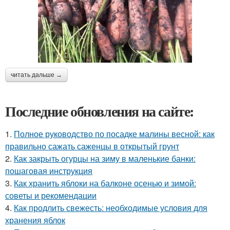
читать дальше →
Последние обновления на сайте:
1.
Полное руководство по посадке малины весной: как
правильно сажать саженцы в открытый грунт
2.
Как закрыть огурцы на зиму в маленькие банки:
пошаговая инструкция
3.
Как хранить яблоки на балконе осенью и зимой:
советы и рекомендации
4.
Как продлить свежесть: необходимые условия для
хранения яблок