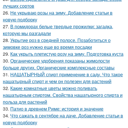
лучших сортов
26.
Не укрываю розы на зиму. Добавление статьи в
новую подборку
27.
В помидорах белые твердые прожилки: загадка,
которую мы разгадали
28.
Укрытие роз в средней полосе. Позаботиться о
зимовке роз нужно еще во время посадки
29.
Как укрыть плетистую розу на зиму. Подготовка куста
30.
Органические удобрения показаны жимолости
больше других. Органические комплексные составы
31.
НАШАТЫРНЫЙ спирт применение в саду. Что такое
нашатырный спирт и чем он полезен для растений
32.
Какие комнатные цветы можно поливать
нашатырным спиртом. Свойства нашатырного спирта и
польза для растений
33.
Патио в древнем Риме: история и значение
34.
Что сажать в сентябре на даче. Добавление статьи в
новую подборку