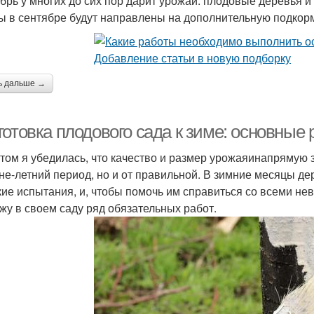
брь у многих до сих пор дарит урожай: плодовые деревья и 
ы в сентябре будут направлены на дополнительную подкорм
ь дальше →
готовка плодового сада к зиме: основные
том я убедилась, что качество и размер урожаяинапрямую з
не-летний период, но и от правильной. В зимние месяцы д
кие испытания, и, чтобы помочь им справиться со всеми нев
жу в своем саду ряд обязательных работ.