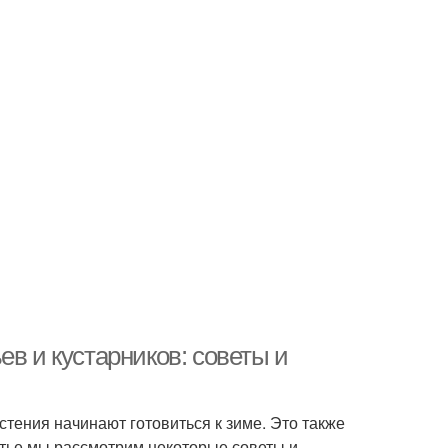
ев и кустарников: советы и
астения начинают готовиться к зиме. Это также
атье мы рассмотрим некоторые советы и