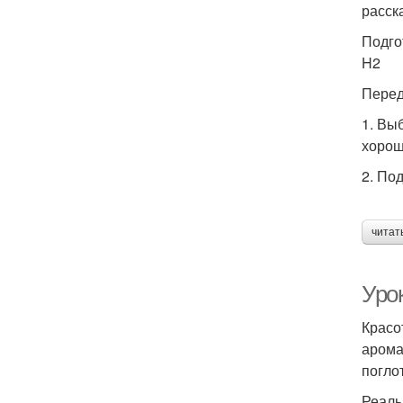
расск
Подго
H2
Перед
1. Вы
хорош
2. По
читат
Урок
Красо
арома
погло
Реаль