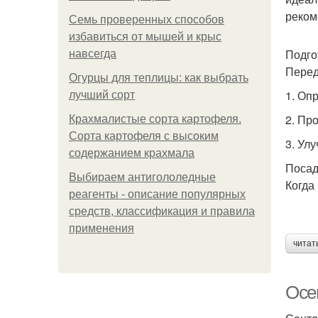
реком
Семь проверенных способов
избавиться от мышей и крыс
Подго
навсегда
Перед
Огурцы для теплицы: как выбрать
1. Оп
лучший сорт
2. Пр
Крахмалистые сорта картофеля.
Сорта картофеля с высоким
3. Ул
содержанием крахмала
Посад
Выбираем антигололедные
Когда
реагенты - описание популярных
средств, классификация и правила
применения
читат
Осе