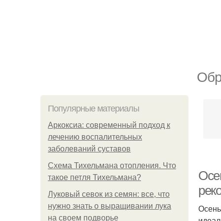
Обр
Популярные материалы
Аркоксиа: современный подход к
лечению воспалительных
заболеваний суставов
Схема Тихельмана отопления. Что
Осен
такое петля Тихельмана?
рек
Луковый севок из семян: все, что
нужно знать о выращивании лука
Осень
на своем подворье
идеал