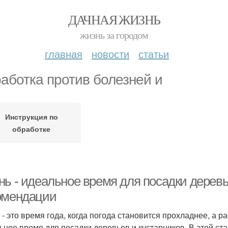
ДАЧНАЯ ЖИЗНЬ
жизнь за городом
главная
новости
статьи
аботка против болезней и
Инструкция по
обработке
ь - идеальное время для посадки деревь
омендации
 - это время года, когда погода становится прохладнее, а р
ьное время для посадки деревьев и кустарников. В этой ст