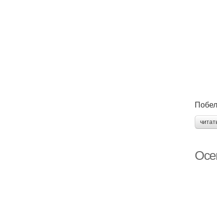
Побел
читат
Осен