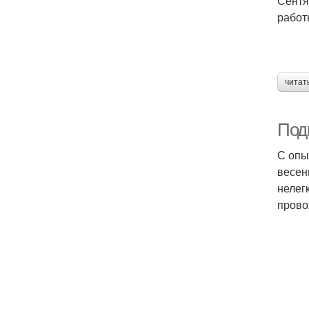
Сентя
работ
читат
Под
С опы
весен
нелег
прово