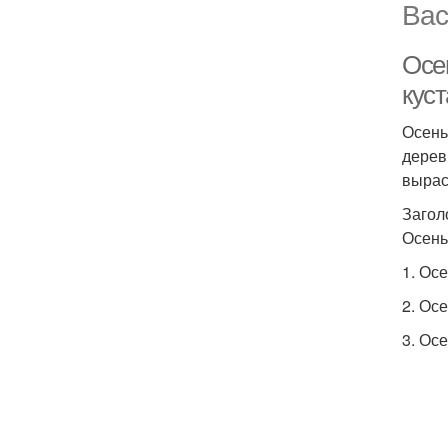
Вас
Осе
кус
Осень
дерев
вырас
Загол
Осень
1. Ос
2. Ос
3. Ос