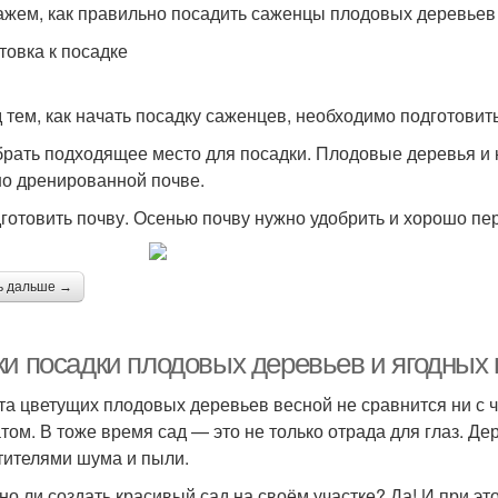
ажем, как правильно посадить саженцы плодовых деревьев 
товка к посадке
 тем, как начать посадку саженцев, необходимо подготовитьс
брать подходящее место для посадки. Плодовые деревья и 
о дренированной почве.
дготовить почву. Осенью почву нужно удобрить и хорошо пе
ь дальше →
и посадки плодовых деревьев и ягодных к
та цветущих плодовых деревьев весной не сравнится ни с
том. В тоже время сад — это не только отрада для глаз. Д
тителями шума и пыли.
но ли создать красивый сад на своём участке? Да! И при э