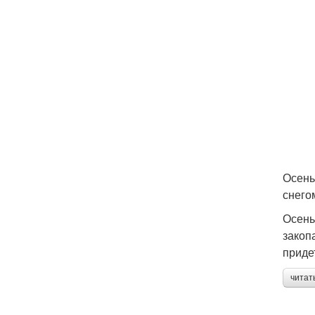
Осень
снего
Осень
закоп
приде
читат