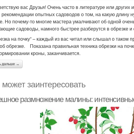
тствую вас Друзья! Очень часто в литературе или других 
 рекомендации опытных садоводов о том, на какую длину ну
е. Но почему-то многие мастера умалчивают об одной очень
ающие садоводы, намного быстрее разберутся в обрезке 
зка на почку” – каждый из вас читал или слышал о таком п
 об обрезке. Показана правильная техника обрезки на почку
ормировании кроны, заканчивается.
ь дальше →
 может заинтересовать
ешное размножение малины: интенсивные