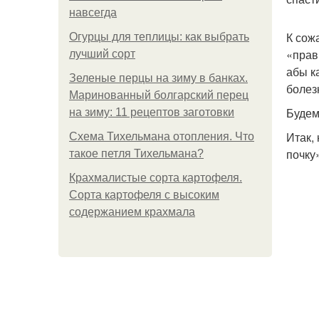
навсегда
К сож
Огурцы для теплицы: как выбрать
«прав
лучший сорт
абы к
Зеленые перцы на зиму в банках.
болез
Маринованный болгарский перец
Будем
на зиму: 11 рецептов заготовки
Итак,
Схема Тихельмана отопления. Что
почку
такое петля Тихельмана?
Крахмалистые сорта картофеля.
Сорта картофеля с высоким
содержанием крахмала