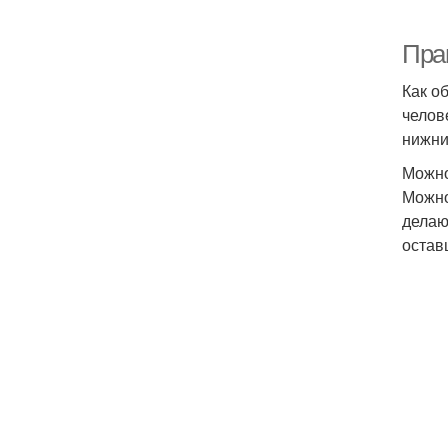
Пра
Как о
челов
нижни
Можно
Можно
делаю
остав