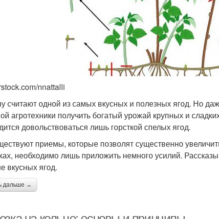
rstock.com/nnattalli
у считают одной из самых вкусных и полезных ягод. Но даж
ой агротехники получить богатый урожай крупных и сладки
дится довольствоваться лишь горсткой спелых ягод.
ществуют приемы, которые позволят существенно увеличи
ках, необходимо лишь приложить немного усилий. Рассказыв
е вкусных ягод.
ь дальше →
езка на кольцо: основы и принципы