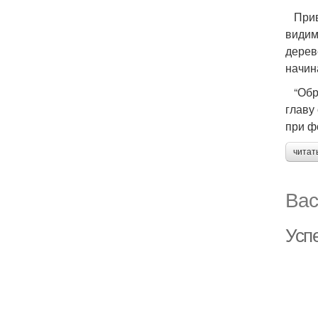
Приве
видим
дерев
начин
“Обре
главу
при ф
читат
Вас
Усп