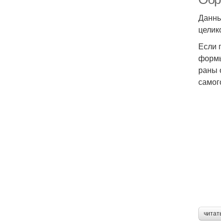
Данны
целик
Если 
формы
раны 
самог
читат