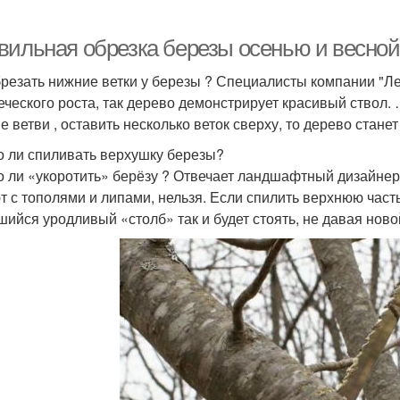
вильная обрезка березы осенью и весной
брезать нижние ветки у березы ? Специалисты компании "Л
еческого роста, так дерево демонстрирует красивый ствол. 
е ветви , оставить несколько веток сверху, то дерево стане
 ли спиливать верхушку березы?
 ли «укоротить» берёзу ? Отвечает ландшафтный дизайнер 
т с тополями и липами, нельзя. Если спилить верхнюю часть
шийся уродливый «столб» так и будет стоять, не давая ново