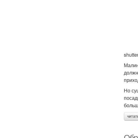
shutte
Малин
должн
прихо
Но су
посад
больш
читат
Обр