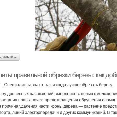
ь дальше →
реты правильной обрезки березы: как доб
1 . Специалисты знают, как и когда лучше обрезать березу.
зку древесных насаждений выполняют с целью омоложения,
растания новых почек, предотвращения обрушения сломанн
я причина удаления части кроны дерева — растение предст
порта, линий электропередачи и других коммуникаций. В так