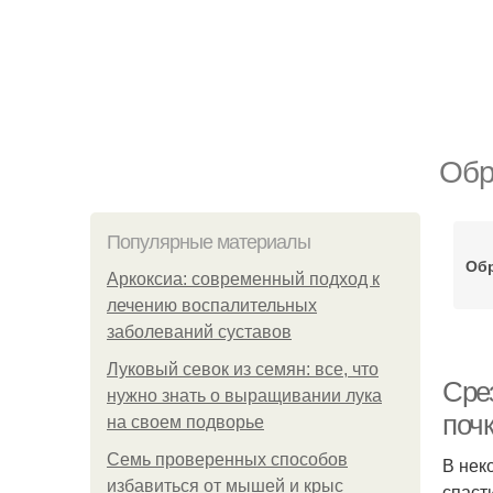
Обр
Популярные материалы
Обр
Аркоксиа: современный подход к
лечению воспалительных
заболеваний суставов
Луковый севок из семян: все, что
Сре
нужно знать о выращивании лука
поч
на своем подворье
Семь проверенных способов
В нек
избавиться от мышей и крыс
спаст