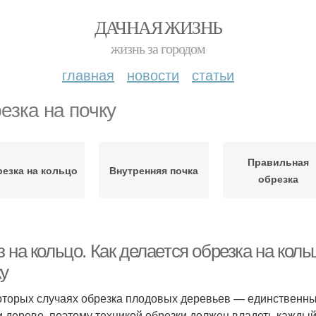
ДАЧНАЯ ЖИЗНЬ
жизнь за городом
главная
новости
статьи
езка на почку
Правильная
езка на кольцо
Внутренняя почка
обрезка
з на кольцо. Как делается обрезка на ко
ку
оторых случаях обрезка плодовых деревьев — единственны
и дерево, поэтому техникой обрезки должен владеть каждый