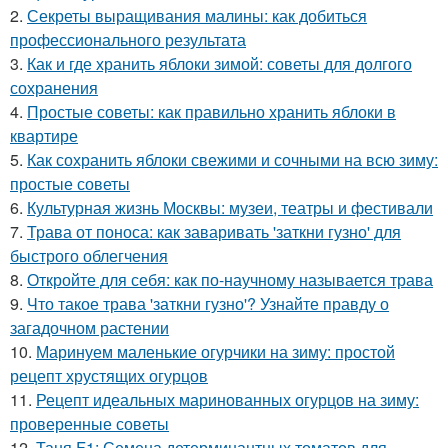
2.
Секреты выращивания малины: как добиться
профессионального результата
3.
Как и где хранить яблоки зимой: советы для долгого
сохранения
4.
Простые советы: как правильно хранить яблоки в
квартире
5.
Как сохранить яблоки свежими и сочными на всю зиму:
простые советы
6.
Культурная жизнь Москвы: музеи, театры и фестивали
7.
Трава от поноса: как заваривать 'заткни гузно' для
быстрого облегчения
8.
Откройте для себя: как по-научному называется трава
9.
Что такое трава 'заткни гузно'? Узнайте правду о
загадочном растении
10.
Маринуем маленькие огурчики на зиму: простой
рецепт хрустящих огурцов
11.
Рецепт идеальных маринованных огурцов на зиму:
проверенные советы
12.
Таня F1: Семена детерминантных томатов для