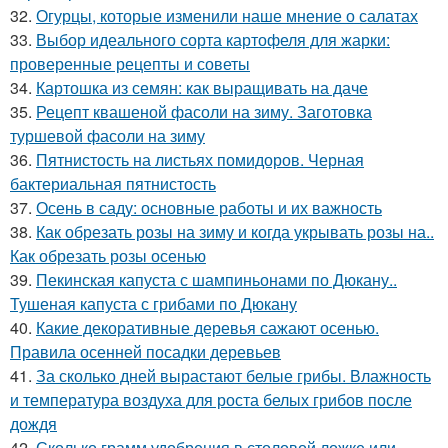
32.
Огурцы, которые изменили наше мнение о салатах
33.
Выбор идеального сорта картофеля для жарки:
проверенные рецепты и советы
34.
Картошка из семян: как выращивать на даче
35.
Рецепт квашеной фасоли на зиму. Заготовка
туршевой фасоли на зиму
36.
Пятнистость на листьях помидоров. Черная
бактериальная пятнистость
37.
Осень в саду: основные работы и их важность
38.
Как обрезать розы на зиму и когда укрывать розы на..
Как обрезать розы осенью
39.
Пекинская капуста с шампиньонами по Дюкану..
Тушеная капуста с грибами по Дюкану
40.
Какие декоративные деревья сажают осенью.
Правила осенней посадки деревьев
41.
За сколько дней вырастают белые грибы. Влажность
и температура воздуха для роста белых грибов после
дождя
42.
Сколько грамм удобрения в столовой ложке или