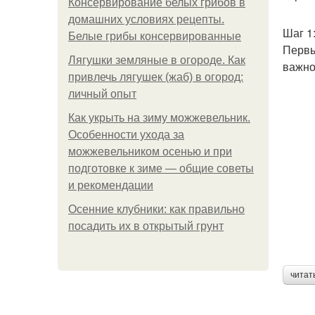
Консервирование белых грибов в
домашних условиях рецепты.
Шаг 1
Белые грибы консервированные
Первы
Лягушки земляные в огороде. Как
важно
привлечь лягушек (жаб) в огород:
личный опыт
Как укрыть на зиму можжевельник.
Особенности ухода за
можжевельником осенью и при
подготовке к зиме — общие советы
и рекомендации
Осенние клубники: как правильно
посадить их в открытый грунт
читат