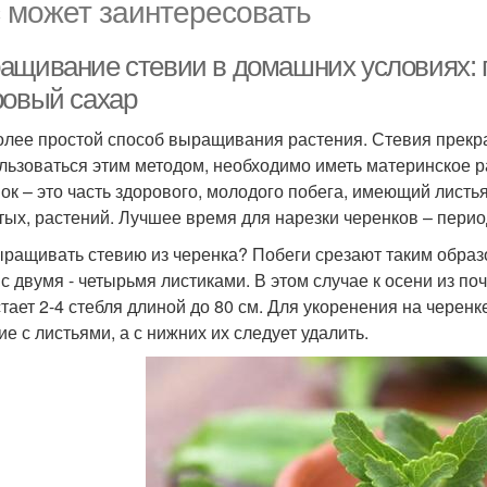
 может заинтересовать
ащивание стевии в домашних условиях: 
ровый сахар
олее простой способ выращивания растения. Стевия прекра
льзоваться этим методом, необходимо иметь материнское р
ок – это часть здорового, молодого побега, имеющий листья
тых, растений. Лучшее время для нарезки черенков – перио
ыращивать стевию из черенка? Побеги срезают таким образ
 с двумя - четырьмя листиками. В этом случае к осени из по
тает 2-4 стебля длиной до 80 см. Для укоренения на черенк
ие с листьями, а с нижних их следует удалить.