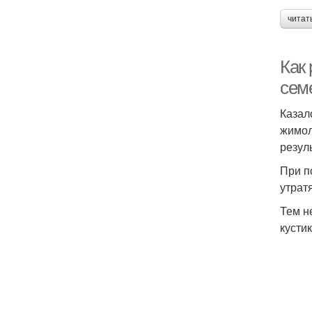
читат
Как
сем
Казал
жимол
резул
При п
утрат
Тем н
кусти