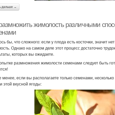
ь дальше →
 размножить жимолость различными спо
енами
ось бы, что сложного: если у плода есть косточки, значит н
ость. Однако на самом деле этот процесс достаточно трудое
ьтаты, которых вы ожидаете.
опытке размножения жимолости семенами следует быть гото
ятся!
е менее, если вы располагаете только семенами, нескольк
ки этой вкусной ягоды: