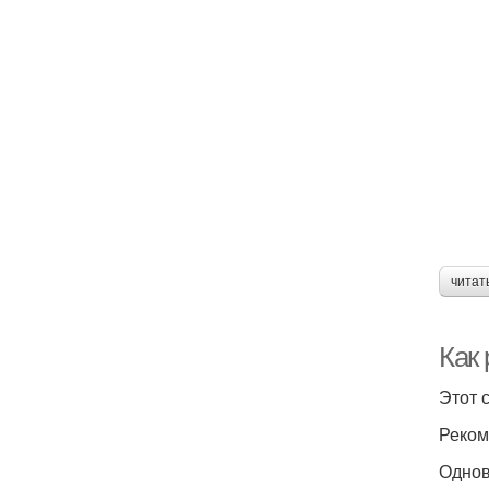
читат
Как
Этот 
Реком
Однов