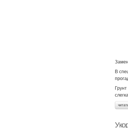
Замен
В спе
прога
Грунт
слегк
читат
Уко