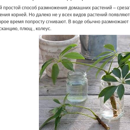
 простой способ размножения домашних растений – срезать
ения корней. Но далеко не у всех видов растений появляютс
орое время попросту сгнивают. В воде обычно размножают 
сканцию, плющ , колеус.