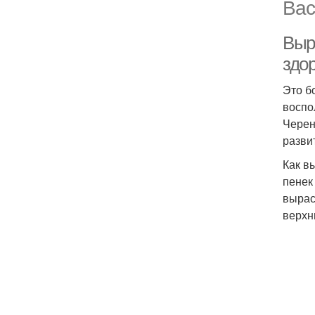
Вас
Выр
здо
Это б
воспо
Черен
разви
Как в
пенек
вырас
верхн