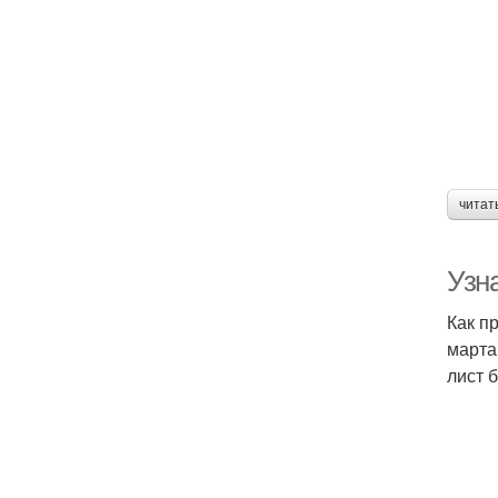
читат
Узн
Как п
марта
лист 