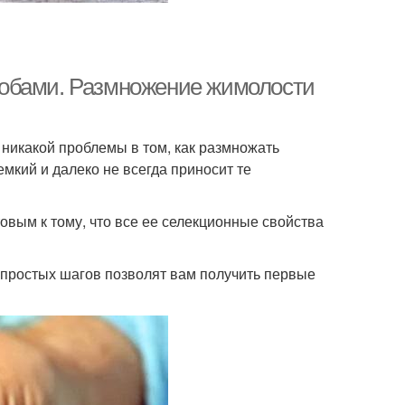
собами. Размножение жимолости
ет никакой проблемы в том, как размножать
мкий и далеко не всегда приносит те
вым к тому, что все ее селекционные свойства
о простых шагов позволят вам получить первые