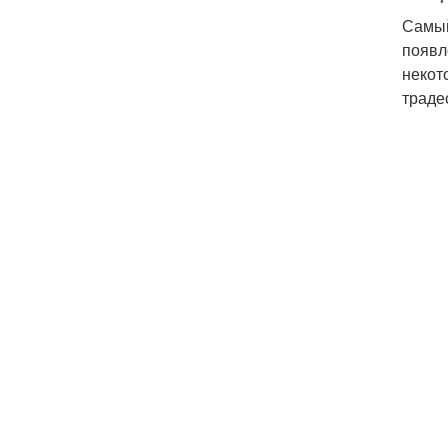
Самый
появл
некот
траде