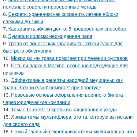
полезные советы и проверенные методы
6.
Секреты хранения: как сохранить летние яблоки
свежими до зимы
7.
Как хранить яблоки долго: 5 проверенных способов
8.
Бумага и солома: неожиданная пара
9.
Трава от поноса: как заваривать 'заткни гузно' для
быстрого облегчения
10.
Мокрица: как трава помогает при лечении суставов
11.
Есть ли парки в Москве, особенно подходящие для
пикников
12.
Эффективные рецепты народной медицины: как
трава 'Заткни гузно' помогает при простуде
13.
Правовые основы оформления военного билета
через юридические компании
14.
Томат Таня F1: секреты выращивания и ухода
15.
Хризантемы мультифлора: это та, которую вы искали
для своего сада
16.
Самый главный секрет хризантемы мультифлора: что