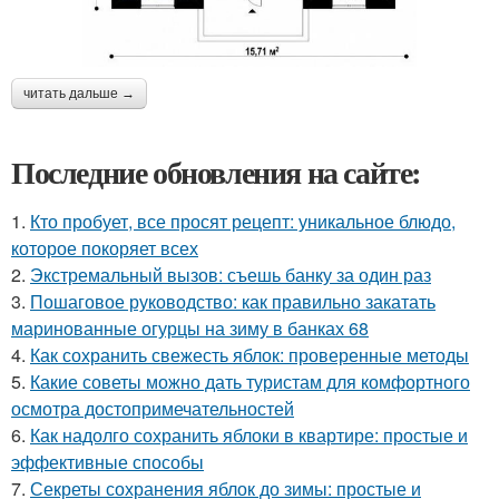
читать дальше →
Последние обновления на сайте:
1.
Кто пробует, все просят рецепт: уникальное блюдо,
которое покоряет всех
2.
Экстремальный вызов: съешь банку за один раз
3.
Пошаговое руководство: как правильно закатать
маринованные огурцы на зиму в банках 68
4.
Как сохранить свежесть яблок: проверенные методы
5.
Какие советы можно дать туристам для комфортного
осмотра достопримечательностей
6.
Как надолго сохранить яблоки в квартире: простые и
эффективные способы
7.
Секреты сохранения яблок до зимы: простые и