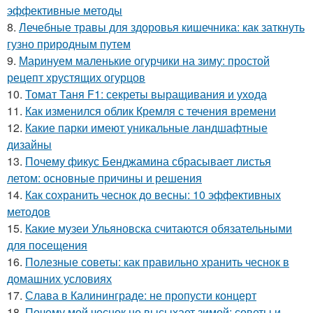
эффективные методы
8.
Лечебные травы для здоровья кишечника: как заткнуть
гузно природным путем
9.
Маринуем маленькие огурчики на зиму: простой
рецепт хрустящих огурцов
10.
Томат Таня F1: секреты выращивания и ухода
11.
Как изменился облик Кремля с течения времени
12.
Какие парки имеют уникальные ландшафтные
дизайны
13.
Почему фикус Бенджамина сбрасывает листья
летом: основные причины и решения
14.
Как сохранить чеснок до весны: 10 эффективных
методов
15.
Какие музеи Ульяновска считаются обязательными
для посещения
16.
Полезные советы: как правильно хранить чеснок в
домашних условиях
17.
Слава в Калининграде: не пропусти концерт
18.
Почему мой чеснок не высыхает зимой: советы и