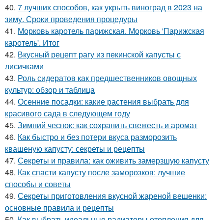
40.
7 лучших способов, как укрыть виноград в 2023 на
зиму. Сроки проведения процедуры
41.
Морковь каротель парижская. Морковь 'Парижская
каротель'. Итог
42.
Вкусный рецепт рагу из пекинской капусты с
лисичками
43.
Роль сидератов как предшественников овощных
культур: обзор и таблица
44.
Осенние посадки: какие растения выбрать для
красивого сада в следующем году
45.
Зимний чеснок: как сохранить свежесть и аромат
46.
Как быстро и без потери вкуса разморозить
квашеную капусту: секреты и рецепты
47.
Секреты и правила: как оживить замерзшую капусту
48.
Как спасти капусту после заморозков: лучшие
способы и советы
49.
Секреты приготовления вкусной жареной вешенки:
основные правила и рецепты
50.
Как выбрать идеальные радиаторы отопления для