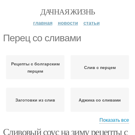
ДАЧНАЯ ЖИЗНЬ
главная
новости
статьи
Перец со сливами
Рецепты с болгарским
Слив с перцем
перцем
Заготовки из слив
Аджика со сливами
Показать все
Сливовый соус на зиму рецепты с
Ткемали из желтой
Сливы на зиму