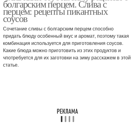
болгарским перцем. Слива с
сливы
перцем: рецепты пикантных
соусов
Сочетание сливы с болгарским перцем способно
Джемы из сливы
Ткемали со сливами
придать блюду особенный вкус и аромат, поэтому такая
комбинация используется для приготовления соусов.
Какие блюда можно приготовить из этих продуктов и
чпотребуется для их заготовки на зиму расскажем в этой
Болгарские перцы
Соус из слив
статье.