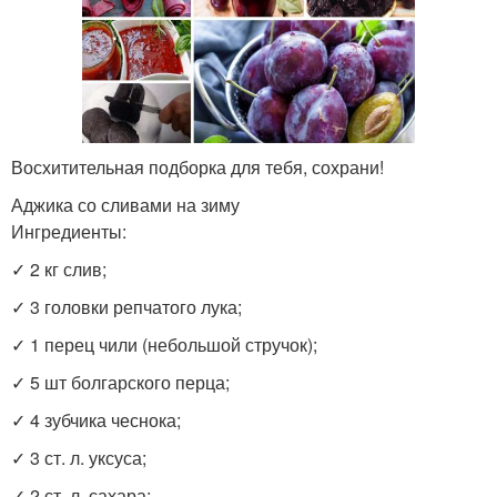
Восхитительная подборка для тебя, сохрани!
Аджика со сливами на зиму
Ингредиенты:
✓ 2 кг слив;
✓ 3 головки репчатого лука;
✓ 1 перец чили (небольшой стручок);
✓ 5 шт болгарского перца;
✓ 4 зубчика чеснока;
✓ 3 ст. л. уксуса;
✓ 2 ст. л. сахара;