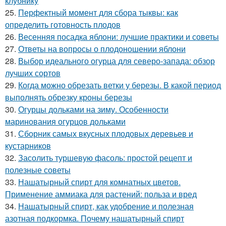
клубнику
25.
Перфектный момент для сбора тыквы: как
определить готовность плодов
26.
Весенняя посадка яблони: лучшие практики и советы
27.
Ответы на вопросы о плодоношении яблони
28.
Выбор идеального огурца для северо-запада: обзор
лучших сортов
29.
Когда можно обрезать ветки у березы. В какой период
выполнять обрезку кроны березы
30.
Огурцы дольками на зиму. Особенности
маринования огурцов дольками
31.
Сборник самых вкусных плодовых деревьев и
кустарников
32.
Засолить туршевую фасоль: простой рецепт и
полезные советы
33.
Нашатырный спирт для комнатных цветов.
Применение аммиака для растений: польза и вред
34.
Нашатырный спирт, как удобрение и полезная
азотная подкормка. Почему нашатырный спирт