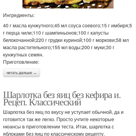
Ингредиенты:
40 г масла кунжутного;45 мл соуса соевого;15 г имбиря;5
г перца чили;110 г шампиньонов;100 г капусты
белокочанной;220 г грудки куриной;100 г моркови;58 мл
масла растительного;155 мл воды;200 г муки;30 г
кунжутных семян.
Приготовление:
читать дальше →
Шарлотка без яиц без кефира и.
Рецеп. Классический
Шарлотка без яиц по вкусу не уступает обычной, да и
готовится так же легко. Просто учтите некоторые
нюансы в приготовлении теста. Итак, шарлотка с
яблоками без яиц по классическому рецепту.