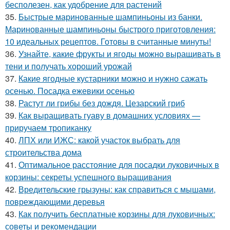
бесполезен, как удобрение для растений
35.
Быстрые маринованные шампиньоны из банки.
Маринованные шампиньоны быстрого приготовления:
10 идеальных рецептов. Готовы в считанные минуты!
36.
Узнайте, какие фрукты и ягоды можно выращивать в
тени и получать хороший урожай
37.
Какие ягодные кустарники можно и нужно сажать
осенью. Посадка ежевики осенью
38.
Растут ли грибы без дождя. Цезарский гриб
39.
Как выращивать гуаву в домашних условиях —
приручаем тропиканку
40.
ЛПХ или ИЖС: какой участок выбрать для
строительства дома
41.
Оптимальное расстояние для посадки луковичных в
корзины: секреты успешного выращивания
42.
Вредительские грызуны: как справиться с мышами,
повреждающими деревья
43.
Как получить бесплатные корзины для луковичных:
советы и рекомендации