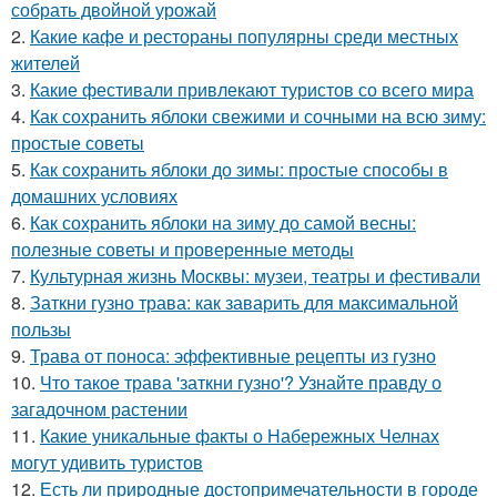
собрать двойной урожай
2.
Какие кафе и рестораны популярны среди местных
жителей
3.
Какие фестивали привлекают туристов со всего мира
4.
Как сохранить яблоки свежими и сочными на всю зиму:
простые советы
5.
Как сохранить яблоки до зимы: простые способы в
домашних условиях
6.
Как сохранить яблоки на зиму до самой весны:
полезные советы и проверенные методы
7.
Культурная жизнь Москвы: музеи, театры и фестивали
8.
Заткни гузно трава: как заварить для максимальной
пользы
9.
Трава от поноса: эффективные рецепты из гузно
10.
Что такое трава 'заткни гузно'? Узнайте правду о
загадочном растении
11.
Какие уникальные факты о Набережных Челнах
могут удивить туристов
12.
Есть ли природные достопримечательности в городе