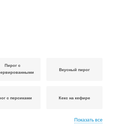
Пирог с
Вкусный пирог
сервированными
персиками
ог с персиками
Кекс на кефире
Показать все
рсиковый пирог
Пирог в мультиварке