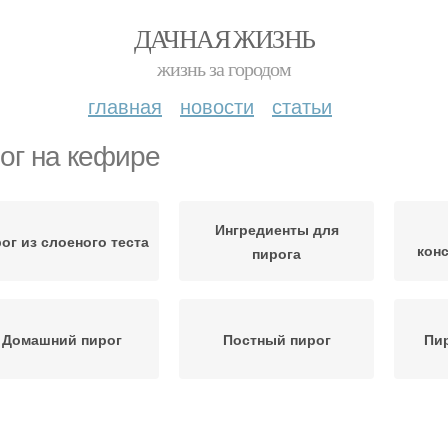
ДАЧНАЯ ЖИЗНЬ
жизнь за городом
главная
новости
статьи
ог на кефире
Ингредиенты для
ог из слоеного теста
кон
пирога
Домашний пирог
Постный пирог
Пир
Творожный пирог
Пироги с персиками
Пе