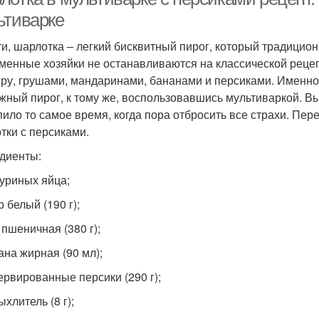
ьтиварке
ти, шарлотка – легкий бисквитный пирог, который традицио
менные хозяйки не останавливаются на классической рецеп
ру, грушами, мандаринами, бананами и персиками. Именно
жный пирог, к тому же, воспользовавшись мультиваркой. Вы
пило то самое время, когда пора отбросить все страхи. Пе
тки с персиками.
диенты:
куриных яйца;
р белый (190 г);
 пшеничная (380 г);
ана жирная (90 мл);
сервированные персики (290 г);
ыхлитель (8 г);