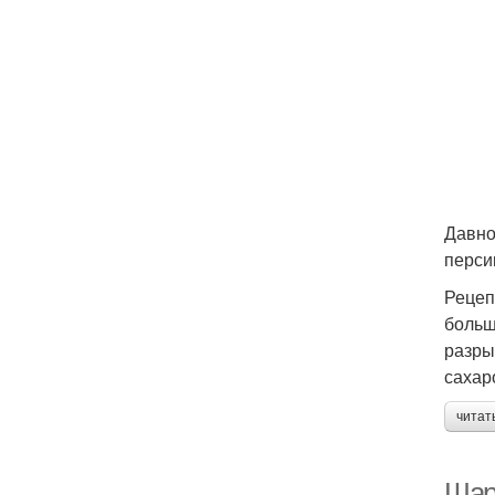
Давно
перси
Рецеп
больш
разры
сахар
читат
Шар