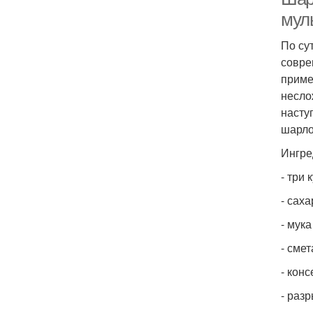
мул
По су
совре
приме
несло
насту
шарло
Ингре
- три 
- саха
- мука
- смет
- кон
- разр