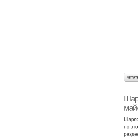
читат
Шар
май
Шарло
но эт
разде