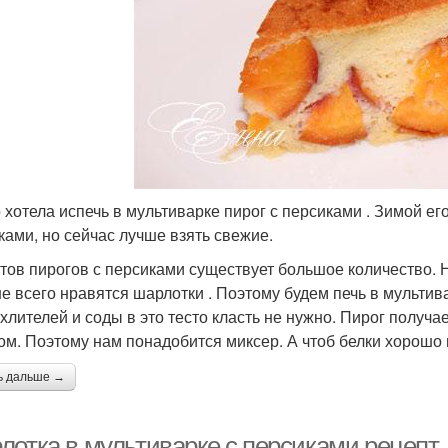
 хотела испечь в мультиварке пирог с персиками . Зимой е
ками, но сейчас лучше взять свежие.
тов пирогов с персиками существует большое количество. Н
е всего нравятся шарлотки . Поэтому будем печь в мультив
хлителей и соды в это тесто класть не нужно. Пирог получа
ом. Поэтому нам понадобится миксер. А чтоб белки хорошо 
ь дальше →
лотка в мультиварке с персиками рецепт.