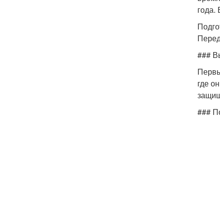
года.
Подго
Перед
### В
Первы
где о
защищ
### П