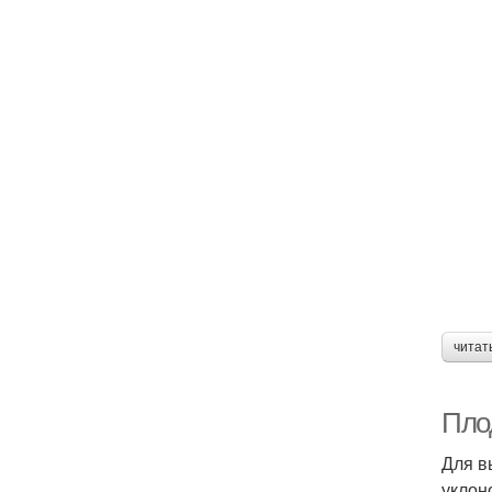
читат
Пло
Для в
уклон