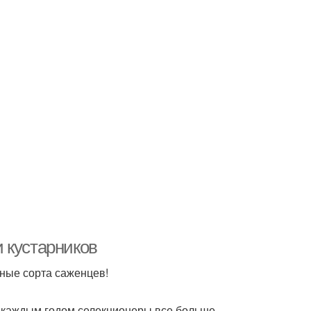
 кустарников
нные сорта саженцев!
 С каждым годом селекционеры все больше