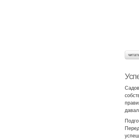
читат
Усп
Садов
собст
прави
давал
Подго
Перед
успеш