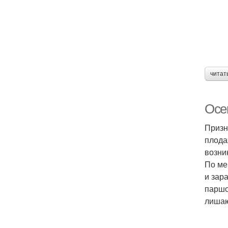
читат
Осе
Призн
плода
возни
По ме
и зар
паршо
лишаю