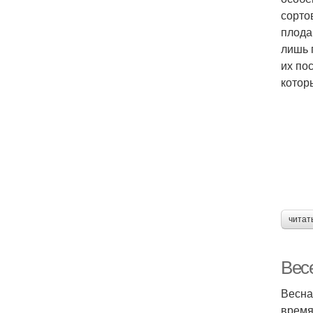
сорто
плода
лишь 
их по
котор
читат
Вес
Весна
время