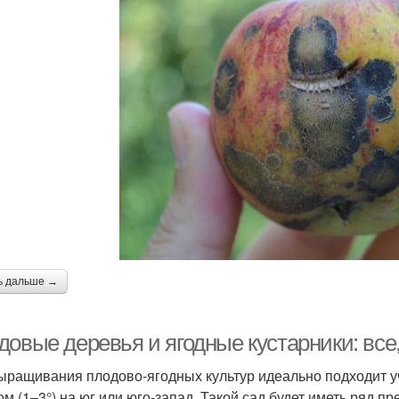
ь дальше →
довые деревья и ягодные кустарники: все
ыращивания плодово-ягодных культур идеально подходит 
ом (1–3°) на юг или юго-запад. Такой сад будет иметь ряд п