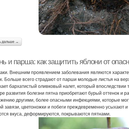
ь дальше →
нь и парша: как защитить яблони от опас
аки. Внешним проявлением заболевания являются характер
х. Больше всего страдают от парши молодые листья на вер
кает бархатистый оливковый налет, который впоследствии т
ре развития болезни пятна приобретают бурый оттенок и р
ажению другими, более опасными инфекциями, которые мог
й завязи, цветоножки и побеги преждевременно усыхают и
тся вкуса, деформируются, покрываются пятнами.