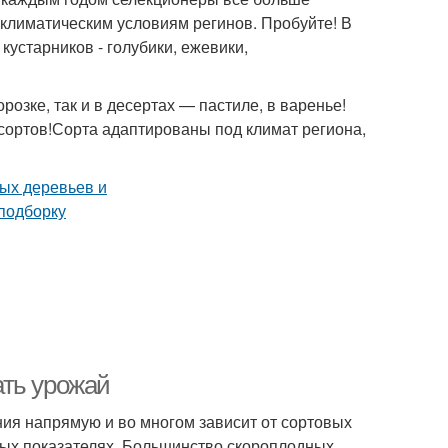
 климатическим условиям регинов. Пробуйте! В
кустарников - голубики, ежевики,
озке, так и в десертах — пастиле, в варенье!
 сортов!Сорта адаптированы под климат региона,
ать урожай
ния напрямую и во многом зависит от сортовых
ных показателях. Большинство скороплодных