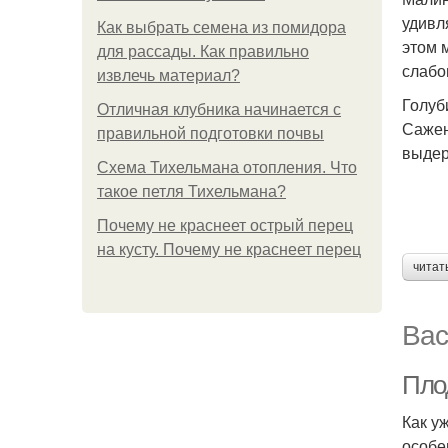
удивл
Как выбрать семена из помидора
этом 
для рассады. Как правильно
слабо
извлечь материал?
Голуб
Отличная клубника начинается с
Сажен
правильной подготовки почвы
выдер
Схема Тихельмана отопления. Что
такое петля Тихельмана?
Почему не краснеет острый перец
на кусту. Почему не краснеет перец
читат
Вас
Пло
Как у
особе