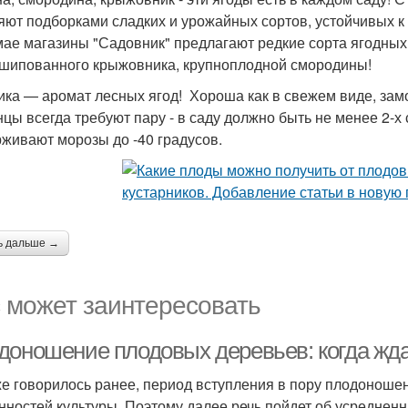
яют подборками сладких и урожайных сортов, устойчивых к
мае магазины "Садовник" предлагают редкие сорта ягодных 
шипованного крыжовника, крупноплодной смородины!
ика — аромат лесных ягод! Хороша как в свежем виде, замор
цы всегда требуют пару - в саду должно быть не менее 2-х
живают морозы до -40 градусов.
ь дальше →
 может заинтересовать
доношение плодовых деревьев: когда жд
же говорилось ранее, период вступления в пору плодоноше
нностей культуры. Поэтому далее речь пойдет об усреднен