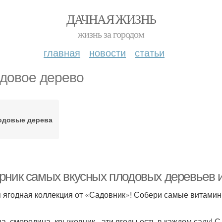
ДАЧНАЯ ЖИЗНЬ
жизнь за городом
главная
новости
статьи
довое дерево
одовые дерева
рник самых вкусных плодовых деревьев и
 ягодная коллекция от «Садовник»! Собери самые витами
а, смородина, крыжовник - эти ягоды есть в каждом саду!