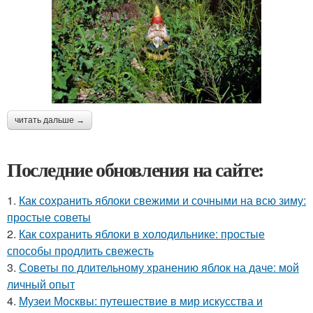
читать дальше →
Последние обновления на сайте:
1.
Как сохранить яблоки свежими и сочными на всю зиму:
простые советы
2.
Как сохранить яблоки в холодильнике: простые
способы продлить свежесть
3.
Советы по длительному хранению яблок на даче: мой
личный опыт
4.
Музеи Москвы: путешествие в мир искусства и