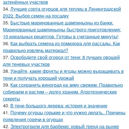
затенённых участков
34.
Лучшие сорта огурцов для теплиц в Ленинградской
2022. Выбор семян на посадку
35.
Быстрые маринованные шампиньоны из банки.
Маринованные шампиньоны быстрого приготовления:
10 идеальных рецептов. Готовы в считанные минуты!
36.
Как выбрать семена из помидора для рассады. Как
правильно извлечь материал?
37.
Освободите свой огород от тени: 8 лучших овощей
для теневых участков
38.
Узнайте, какие фрукты и ягоды можно выращивать в
тени и получать хороший урожай
39.
Как сохранить виноград на зиму свежим. Правильно
собираем и растим – долго храним. Агротехнические
секреты
40.
В тени большого дерева: история и значение
41.
Почему огурцы горькие и что нужно делать.. Причины
появления горечи в огурцах
42.
Электрогрили для барбекю: новый тренд на рынке