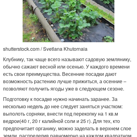
shutterstock.com / Svetlana Khutornaia
Клубнику, так чаще всего называют садовую землянику,
обычно сажают весной или осенью. У каждого времени
есть свои преимущества. Весенние посадки дают
возможность растению лучше прижиться, а осенние –
позволяют получить ягоды уже в следующем сезоне.
Подготовку к посадке нужно начинать заранее. За
несколько недель до нее следует заняться участком:
выполоть сорняки, внести под перекопку на 1 кв.м
ведрои(40 г, 20 г калийной соли и 25 г). Для тех, кто
предпочитает органику, можно заделать в верхнем слое
земли, распределив равномерно на каждом квадратном