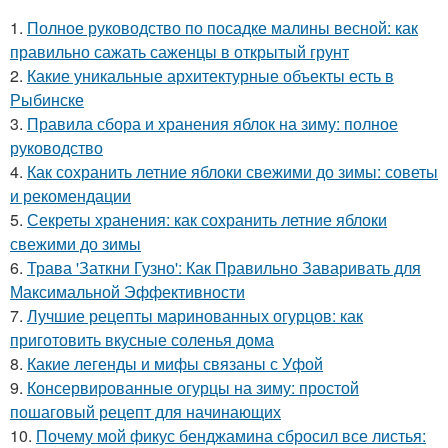
1.
Полное руководство по посадке малины весной: как
правильно сажать саженцы в открытый грунт
2.
Какие уникальные архитектурные объекты есть в
Рыбинске
3.
Правила сбора и хранения яблок на зиму: полное
руководство
4.
Как сохранить летние яблоки свежими до зимы: советы
и рекомендации
5.
Секреты хранения: как сохранить летние яблоки
свежими до зимы
6.
Трава 'Заткни Гузно': Как Правильно Заваривать для
Максимальной Эффективности
7.
Лучшие рецепты маринованных огурцов: как
приготовить вкусные соленья дома
8.
Какие легенды и мифы связаны с Уфой
9.
Консервированные огурцы на зиму: простой
пошаговый рецепт для начинающих
10.
Почему мой фикус бенджамина сбросил все листья: