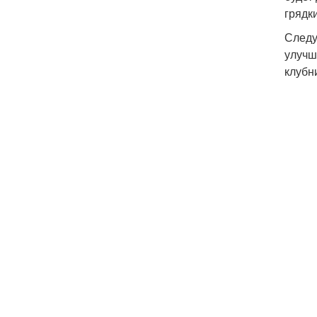
грядк
Следу
улучш
клубн