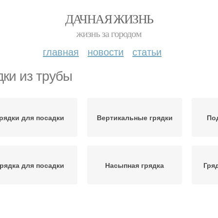
ДАЧНАЯ ЖИЗНЬ
жизнь за городом
главная
новости
статьи
дки из трубы
рядки для посадки
Вертикальные грядки
По
рядка для посадки
Насыпная грядка
Гря
лубники на грядке