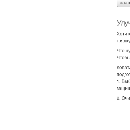
читат
Улуч
Хотит
грядк
Что н
Чтобы
лопат
подго
1. Вы
защищ
2. Оч