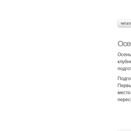
читат
Осен
Осень
клубн
подгот
Подго
Первы
место
перес