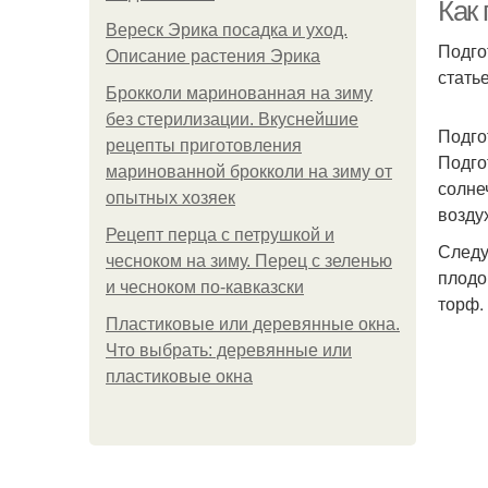
Как 
Вереск Эрика посадка и уход.
Подго
Описание растения Эрика
стать
Брокколи маринованная на зиму
без стерилизации. Вкуснейшие
Подго
рецепты приготовления
Подго
маринованной брокколи на зиму от
солне
опытных хозяек
возду
Рецепт перца с петрушкой и
Следу
чесноком на зиму. Перец с зеленью
плодо
и чесноком по-кавказски
торф.
Пластиковые или деревянные окна.
Что выбрать: деревянные или
пластиковые окна