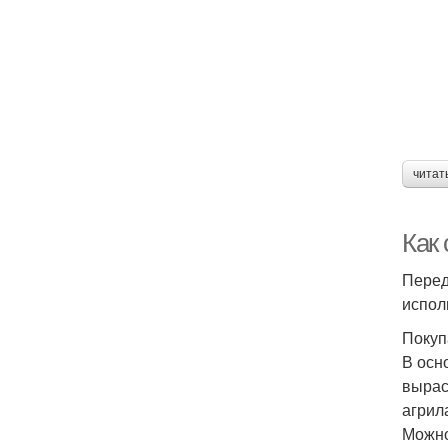
читат
Как
Перед
испол
Покуп
В осн
вырас
агрил
Можно