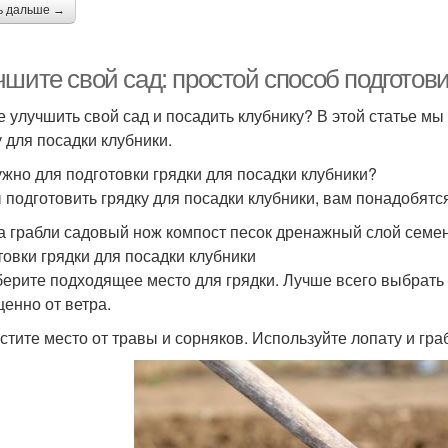
ь дальше →
шите свой сад: простой способ подготови
е улучшить свой сад и посадить клубнику? В этой статье м
у для посадки клубники.
ужно для подготовки грядки для посадки клубники?
 подготовить грядку для посадки клубники, вам понадобят
а грабли садовый нож компост песок дренажный слой семе
товки грядки для посадки клубники
берите подходящее место для грядки. Лучше всего выбрать м
енно от ветра.
истите место от травы и сорняков. Используйте лопату и граб