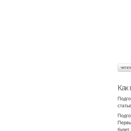
читат
Как 
Подго
стать
Подго
Первы
будет