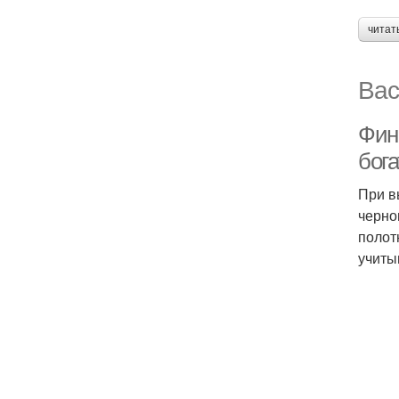
читат
Вас
Фин
бога
При в
черно
полот
учиты