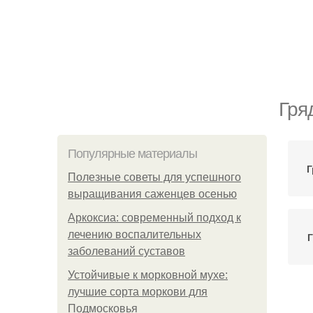
Гря
Популярные материалы
Г
Полезные советы для успешного
выращивания саженцев осенью
Аркоксиа: современный подход к
лечению воспалительных
Г
заболеваний суставов
Устойчивые к морковной мухе:
лучшие сорта моркови для
К
Подмосковья