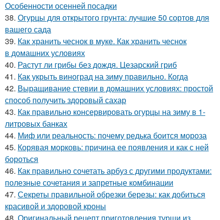
Особенности осенней посадки
38.
Огурцы для открытого грунта: лучшие 50 сортов для
вашего сада
39.
Как хранить чеснок в муке. Как хранить чеснок
в домашних условиях
40.
Растут ли грибы без дождя. Цезарский гриб
41.
Как укрыть виноград на зиму правильно. Когда
42.
Выращивание стевии в домашних условиях: простой
способ получить здоровый сахар
43.
Как правильно консервировать огурцы на зиму в 1-
литровых банках
44.
Миф или реальность: почему редька боится мороза
45.
Корявая морковь: причина ее появления и как с ней
бороться
46.
Как правильно сочетать арбуз с другими продуктами:
полезные сочетания и запретные комбинации
47.
Секреты правильной обрезки березы: как добиться
красивой и здоровой кроны
48.
Оригинальный рецепт приготовления турши из