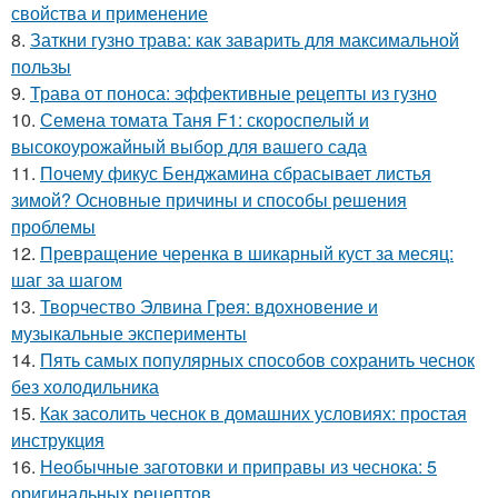
свойства и применение
8.
Заткни гузно трава: как заварить для максимальной
пользы
9.
Трава от поноса: эффективные рецепты из гузно
10.
Семена томата Таня F1: скороспелый и
высокоурожайный выбор для вашего сада
11.
Почему фикус Бенджамина сбрасывает листья
зимой? Основные причины и способы решения
проблемы
12.
Превращение черенка в шикарный куст за месяц:
шаг за шагом
13.
Творчество Элвина Грея: вдохновение и
музыкальные эксперименты
14.
Пять самых популярных способов сохранить чеснок
без холодильника
15.
Как засолить чеснок в домашних условиях: простая
инструкция
16.
Необычные заготовки и приправы из чеснока: 5
оригинальных рецептов