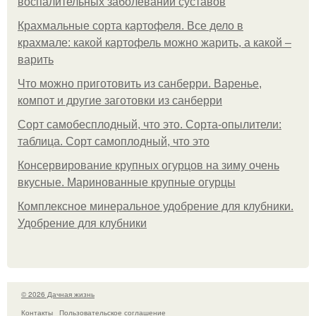
воспалительных заболеваний суставов
Крахмальные сорта картофеля. Все дело в
крахмале: какой картофель можно жарить, а какой –
варить
Что можно приготовить из санберри. Варенье,
компот и другие заготовки из санберри
Сорт самобесплодный, что это. Сорта-опылители:
таблица. Сорт самоплодный, что это
Консервирование крупных огурцов на зиму очень
вкусные. Маринованные крупные огурцы
Комплексное минеральное удобрение для клубники.
Удобрение для клубники
© 2026 Дачная жизнь
Контакты
Пользовательское соглашение