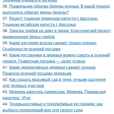
36.
Правильная обрезка березы осенью. В какой период
выполнять обрезку кроны березы?
37.
Рецепт тушеная пекинская капуста с фасолью.
Тушеная китайская капуста с фасолью
38.
Закатка грибов на зиму в банки. Классический рецепт
маринования белых грибов
39.
Какие растения всегда сажают только осенью.
Особенности осенней посадки
40.
Какие кустарники и деревья можно сажать в осенний
период. Грамотная посадка — залог успеха
41.
Какие декоративные деревья сажают осенью.
Правила осенней посадки деревьев
42.
Как создать красивый сад в тени: лучшие растения
для теневых участков
43.
Морковь каротель парижская. Морковь 'Парижская
каротель'. Итог
44.
Теневыносливые и тенелюбивые кустарники: как
выбрать подходящий вид для своего сада