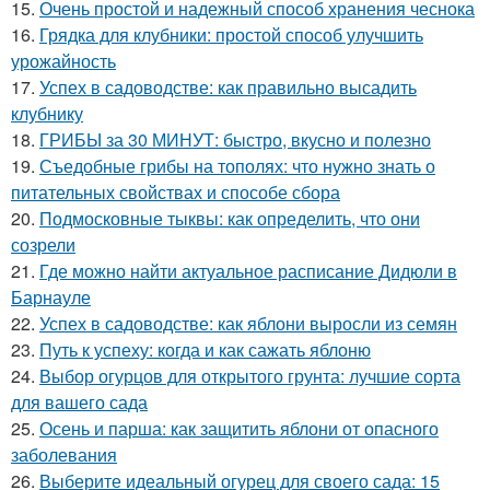
15.
Очень простой и надежный способ хранения чеснока
16.
Грядка для клубники: простой способ улучшить
урожайность
17.
Успех в садоводстве: как правильно высадить
клубнику
18.
ГРИБЫ за 30 МИНУТ: быстро, вкусно и полезно
19.
Съедобные грибы на тополях: что нужно знать о
питательных свойствах и способе сбора
20.
Подмосковные тыквы: как определить, что они
созрели
21.
Где можно найти актуальное расписание Дидюли в
Барнауле
22.
Успех в садоводстве: как яблони выросли из семян
23.
Путь к успеху: когда и как сажать яблоню
24.
Выбор огурцов для открытого грунта: лучшие сорта
для вашего сада
25.
Осень и парша: как защитить яблони от опасного
заболевания
26.
Выберите идеальный огурец для своего сада: 15