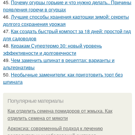
45.
Почему огурцы горькие и что нужно делать.. Причины
появления горечи в огурцах
46.
Лучшие способы хранения картошки зимой: секреты
долгого сохранения урожая
47.
Как создать быстрый компост за 18 дней: простой гид
для садоводов
48.
Керакам Супертермо 30: новый уровень
эффективности и долговечности
49.
Чем заменить шпинат в рецептах: варианты и
альтернативы
50.
Необычные заменители: как приготовить торт без
шпината
Популярные материалы
Как отделить семена помидоров от жмыха. Как
отделить семена от мякоти
Аркоксиа: современный подход к лечению