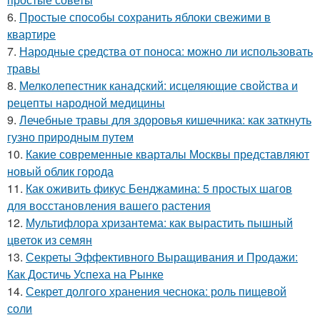
6.
Простые способы сохранить яблоки свежими в
квартире
7.
Народные средства от поноса: можно ли использовать
травы
8.
Мелколепестник канадский: исцеляющие свойства и
рецепты народной медицины
9.
Лечебные травы для здоровья кишечника: как заткнуть
гузно природным путем
10.
Какие современные кварталы Москвы представляют
новый облик города
11.
Как оживить фикус Бенджамина: 5 простых шагов
для восстановления вашего растения
12.
Мультифлора хризантема: как вырастить пышный
цветок из семян
13.
Секреты Эффективного Выращивания и Продажи:
Как Достичь Успеха на Рынке
14.
Секрет долгого хранения чеснока: роль пищевой
соли