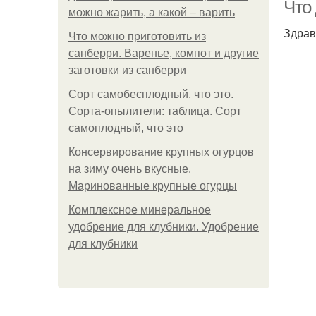
Что
можно жарить, а какой – варить
Здрав
Что можно приготовить из
санберри. Варенье, компот и другие
заготовки из санберри
Сорт самобесплодный, что это.
Сорта-опылители: таблица. Сорт
самоплодный, что это
Консервирование крупных огурцов
на зиму очень вкусные.
Маринованные крупные огурцы
Комплексное минеральное
удобрение для клубники. Удобрение
для клубники