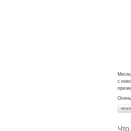
Месяц
с нов
презе
Осень
читат
Что