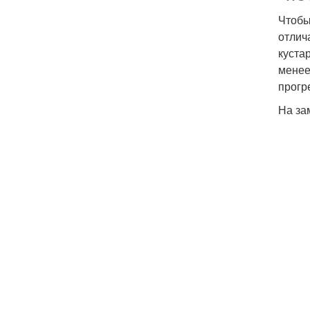
Чтобы
отлич
куста
менее
прогр
На за