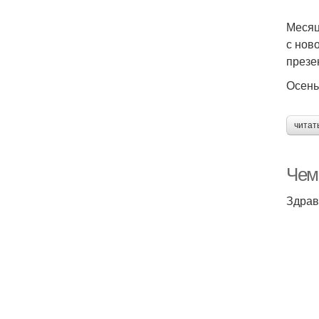
Месяц
с нов
презе
Осень
читат
Чем
Здрав