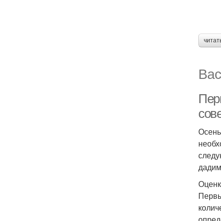
читат
Вас
Пер
сов
Осень
необх
следу
дадим
Оценк
Первы
колич
опред