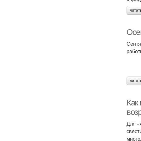
читат
Осе
Сентя
работ
читат
Как 
воз
Для «
свести
много