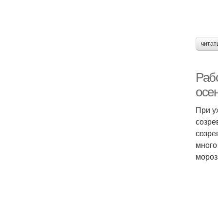
читат
Рабо
осе
При у
созре
созре
много
мороз