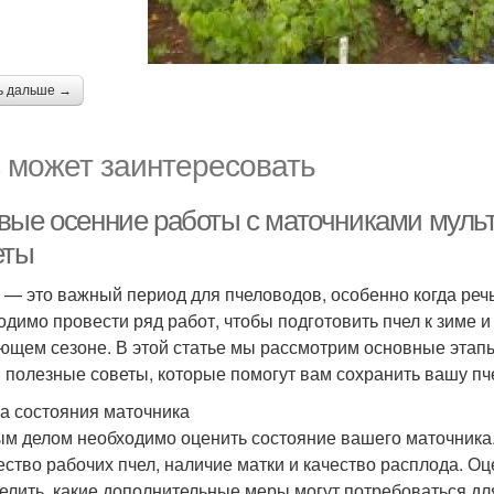
ь дальше →
 может заинтересовать
вые осенние работы с маточниками муль
еты
 — это важный период для пчеловодов, особенно когда речь
одимо провести ряд работ, чтобы подготовить пчел к зиме и
ющем сезоне. В этой статье мы рассмотрим основные этап
 полезные советы, которые помогут вам сохранить вашу п
а состояния маточника
м делом необходимо оценить состояние вашего маточника. 
ество рабочих пчел, наличие матки и качество расплода. О
елить, какие дополнительные меры могут потребоваться для