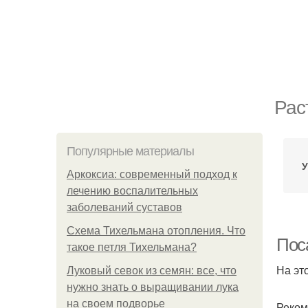
Рас
Популярные материалы
У
Аркоксиа: современный подход к
лечению воспалительных
заболеваний суставов
Схема Тихельмана отопления. Что
Пос
такое петля Тихельмана?
На эт
Луковый севок из семян: все, что
нужно знать о выращивании лука
на своем подворье
Реком