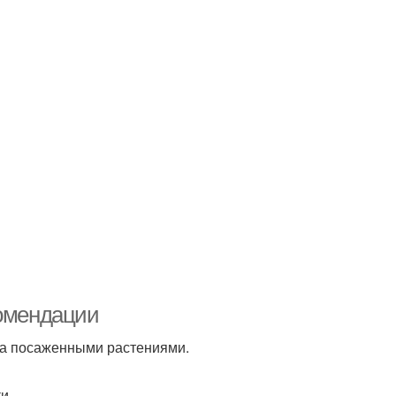
комендации
за посаженными растениями.
и.