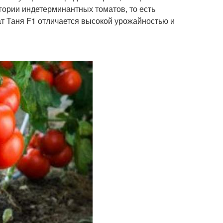
егории индетерминантных томатов, то есть
ат Таня F1 отличается высокой урожайностью и