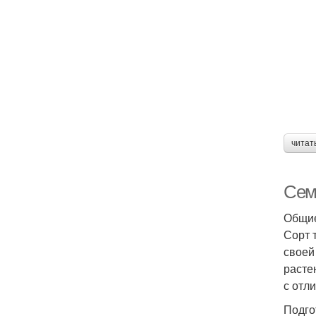
читат
Сем
Общие
Сорт 
своей
расте
с отл
Подго