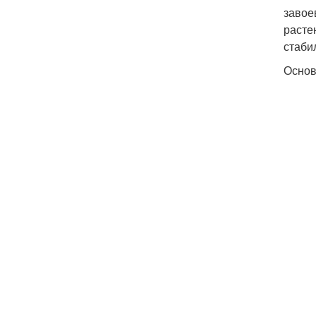
завое
расте
стаби
Основ