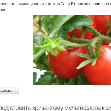
спешного выращивания томатов Таня F1 важно правильно п
ают:
ь дальше →
 подготовить хризантему мультифлора к з