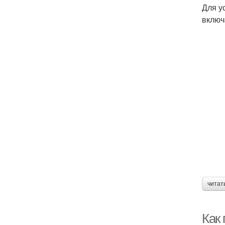
Для у
включ
читат
Как