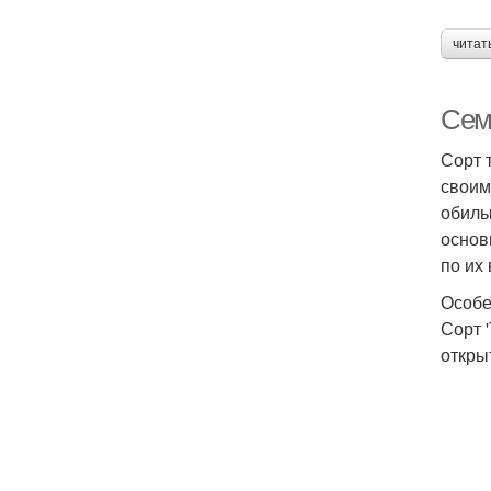
читат
Семе
Сорт 
своим
обиль
основ
по их
Особе
Сорт 
откры