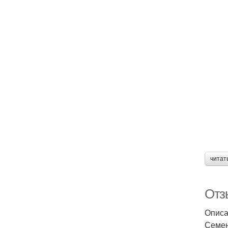
читат
Отз
Описа
Семен