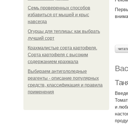
Семь проверенных способов
Первы
избавиться от мышей и крыс
внима
навсегда
Огурцы для теплицы: как выбрать
лучший сорт
Крахмалистые сорта картофеля.
читат
Сорта картофеля с высоким
содержанием крахмала
Вас
Выбираем антигололедные
реагенты - описание популярных
Тан
средств, классификация и правила
применения
Введ
Томат
и люб
насто
проду