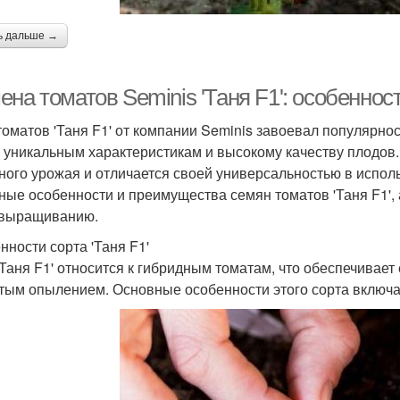
ь дальше →
на томатов Seminis 'Таня F1': особенно
томатов 'Таня F1' от компании Seminis завоевал популярн
 уникальным характеристикам и высокому качеству плодов.
ного урожая и отличается своей универсальностью в испол
ные особенности и преимущества семян томатов 'Таня F1',
 выращиванию.
нности сорта 'Таня F1'
'Таня F1' относится к гибридным томатам, что обеспечивае
тым опылением. Основные особенности этого сорта включа