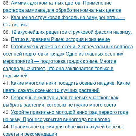
36.
Аммиак для комнатных цветов. Применение
раствора аммиака для обработки комнатных цветов
37.
Квашеная стручковая фасоль на зиму рецепты. —
Статистика
38.
12 вкуснейших рецептов стручковой фасоли на зиму.
39.
Патио в древнем Риме: история и значение
40.
Готовимся к урожаю с осени. 2 краеугольных вопроса
осенней подготовки грядок Одно из главных осенних
мероприятий — подготовка грядок к зиме. Многие
садоводы считают, что она заключается только в
подзимней
41.
Какие многолетники посадить осенью на даче. Какие
цветы сажать осенью: 10 лучших растений
42.
Огородные культуры для теневых участков: как
выбрать растения, которым не нужно много света
43.
Укройте правильно молодой виноград первого года
на зиму. Процесс укрытия винограда пошагово
44.
Правильное время для обрезки плакучей берёзы:
советы и рекомендации