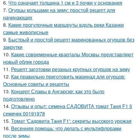
6.
Что означает толщина 1 см и 3 почки у основания
7.
Огурцы кольцами на зиму: простой рецепт для
начинающих
8.
Какие прогулочные маршруты вдоль реки Казанки
самые живописные
9.
Быстрый и простой рецепт маринованных огурцов без
закрутки
10.
Какие современные кварталы Москвы представляют
новый облик города
11.
Рецепт заготовки резаных крупных огурцов на зиму
12.
Как правильно приготовить маринад для огурцов:
Основные советы и рецепты
13.
Концерт Славы в Ангарске: как это было
подготовлено
14.
Отзывы и опыт: семена САДОВИТА томат Таня F1 5
семечек 00191978
15.
Томат 'Садовита Таня F1': секреты высокого урожая
16.
Весенняя помощь: что делать с мультифлорами
после зимы