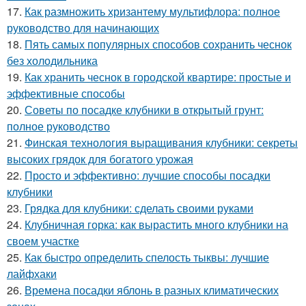
17.
Как размножить хризантему мультифлора: полное
руководство для начинающих
18.
Пять самых популярных способов сохранить чеснок
без холодильника
19.
Как хранить чеснок в городской квартире: простые и
эффективные способы
20.
Советы по посадке клубники в открытый грунт:
полное руководство
21.
Финская технология выращивания клубники: секреты
высоких грядок для богатого урожая
22.
Просто и эффективно: лучшие способы посадки
клубники
23.
Грядка для клубники: сделать своими руками
24.
Клубничная горка: как вырастить много клубники на
своем участке
25.
Как быстро определить спелость тыквы: лучшие
лайфхаки
26.
Времена посадки яблонь в разных климатических