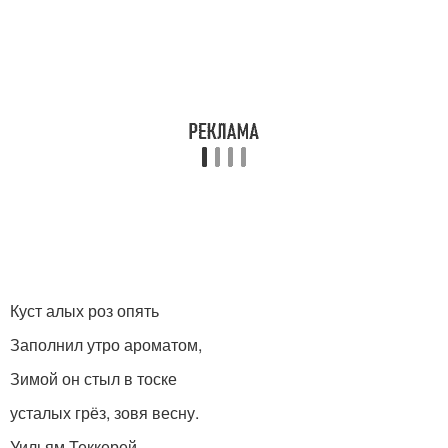
Куст алых роз опять
Заполнил утро ароматом,
Зимой он стыл в тоске
усталых грёз, зовя весну.
Уильям Теккерей.