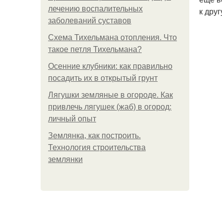
лечению воспалительных
к друг
заболеваний суставов
Схема Тихельмана отопления. Что
такое петля Тихельмана?
Осенние клубники: как правильно
посадить их в открытый грунт
Лягушки земляные в огороде. Как
привлечь лягушек (жаб) в огород:
личный опыт
Землянка, как построить.
Технология строительства
землянки