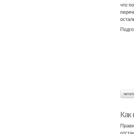
что п
переч
остал
Подго
читат
Как
Прави
отста