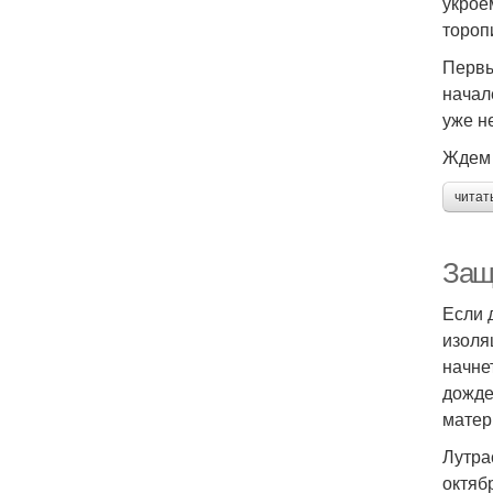
укрое
тороп
Первы
начал
уже не
Ждем 
читат
Защ
Если 
изоля
начне
дожде
матер
Лутра
октяб