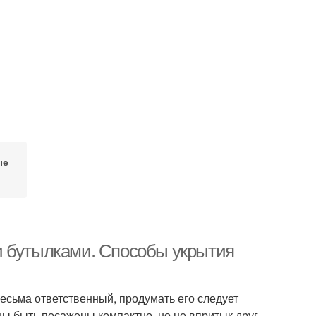
ые
и бутылками. Способы укрытия
весьма ответственный, продумать его следует
ы быть посажены компактно, но не впритык друг