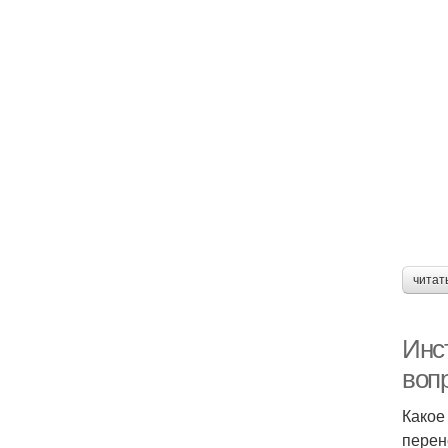
читат
Инс
воп
Какое
перен