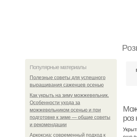
Роз
Популярные материалы
Полезные советы для успешного
выращивания саженцев осенью
Как укрыть на зиму можжевельник.
Особенности ухода за
Мож
можжевельником осенью и при
роз 
подготовке к зиме — общие советы
и рекомендации
Укрыт
Аркоксиа: современный подход к
еще в