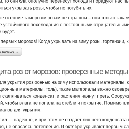
м, то они благополучно перенесут холода и порадуют нас 
иться укрывать розы, чтобы не погубить их.
е осенние заморозки розам не страшны – они только закаля
е устойчивого похолодания с постоянными отрицательными 
 будет.
первых морозов! Когда укрывать на зиму розы, гортензии, 
ь дальше →
ита роз от морозов: проверенные методы
для укрытия роз осенью на зиму использовали материалы, к
ционные материалы, толь), такие материалы важно своевре
т скапливаться конденсат, и растения начнут преть. Сооруж
й, чтобы влага не попала на стебли и покрытие. Помимо пл
иалов для укрытия.
сил — надежно, и при этом не создает лишнего конденсата 
ря, не опасаясь потепления. В октябре укрывают первым с