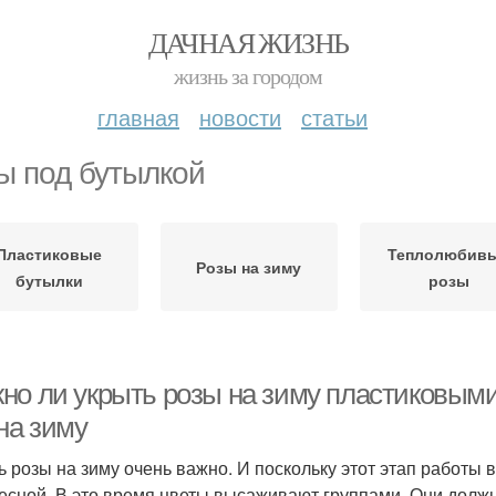
ДАЧНАЯ ЖИЗНЬ
жизнь за городом
главная
новости
статьи
ы под бутылкой
Пластиковые
Теплолюбив
Розы на зиму
бутылки
розы
но ли укрыть розы на зиму пластиковым
на зиму
ь розы на зиму очень важно. И поскольку этот этап работы 
есной. В это время цветы высаживают группами. Они должн