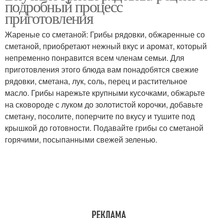
подробный процесс
рядовки
приготовления
Жареные со сметаной: Грибы рядовки, обжаренные со
сметаной, приобретают нежный вкус и аромат, который
Рядовки для заморозки
Рядовки на зиму
непременно понравится всем членам семьи. Для
приготовления этого блюда вам понадобятся свежие
рядовки, сметана, лук, соль, перец и растительное
масло. Грибы нарежьте крупными кусочками, обжарьте
Рядовки перед
на сковороде с луком до золотистой корочки, добавьте
приготовлением
сметану, посолите, поперчите по вкусу и тушите под
крышкой до готовности. Подавайте грибы со сметаной
горячими, посыпанными свежей зеленью.