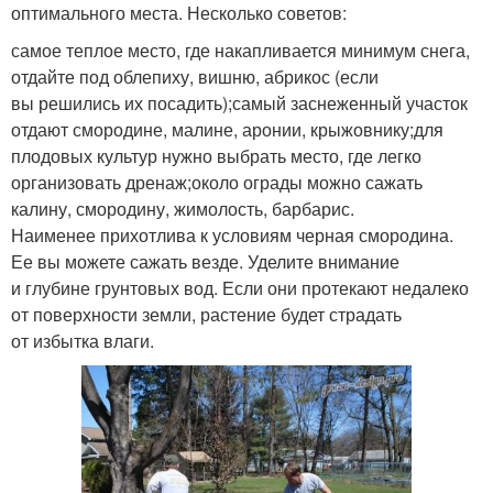
оптимального места. Несколько советов:
самое теплое место, где накапливается минимум снега,
отдайте под облепиху, вишню, абрикос (если
вы решились их посадить);самый заснеженный участок
отдают смородине, малине, аронии, крыжовнику;для
плодовых культур нужно выбрать место, где легко
организовать дренаж;около ограды можно сажать
калину, смородину, жимолость, барбарис.
Наименее прихотлива к условиям черная смородина.
Ее вы можете сажать везде. Уделите внимание
и глубине грунтовых вод. Если они протекают недалеко
от поверхности земли, растение будет страдать
от избытка влаги.