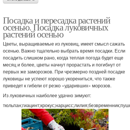
Посадка и пересадка растений
осенью. Посадка луковичных
растений осенью
Цветы, выращиваемые из луковиц, имеет смысл сажать
осенью. Важно тщательно выбрать время посадки. Если
посадить слишком рано, когда теплая погода будет еще
месяц и более, цветы начнут прорастать и погибнут от
первых же заморозков. При чрезмерно поздней посадке
луковицы не успеют хорошо укорениться, что также
приведет к гибели от резко «ударивших» морозов.
Из луковичных наиболее удачно зимуют:
тюльпан;гиацинт;крокус;нарцисс;лилия;безвременник;пуш