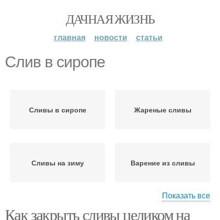
ДАЧНАЯ ЖИЗНЬ
главная
новости
статьи
Слив в сиропе
Сливы в сиропе
Жареные сливы
Сливы на зиму
Варение из сливы
Показать все
Как закрыть сливы целиком на
Консервированные
Конфитюр из слив