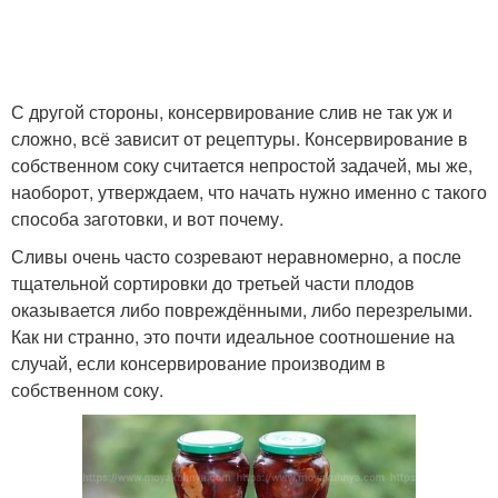
Сливы в собственном
Сок на зиму
соку
С другой стороны, консервирование слив не так уж и
сложно, всё зависит от рецептуры. Консервирование в
собственном соку считается непростой задачей, мы же,
наоборот, утверждаем, что начать нужно именно с такого
Сок без сахара
Сок с косточкой
способа заготовки, и вот почему.
Сливы очень часто созревают неравномерно, а после
тщательной сортировки до третьей части плодов
оказывается либо повреждёнными, либо перезрелыми.
Сливы с острым
Сок без стерилизации
Как ни странно, это почти идеальное соотношение на
перцем
случай, если консервирование производим в
собственном соку.
Угорка в собственном
Слив на зиму
соку