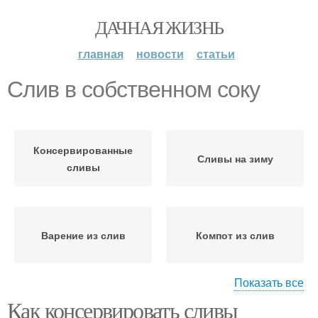
ДАЧНАЯ ЖИЗНЬ
главная
новости
статьи
Слив в собственном соку
Консервированные
Сливы на зиму
сливы
Варение из слив
Компот из слив
Показать все
Как консервировать сливы
Компот из желтой
Сок с сахаром