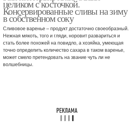
целиком с косточкой.
сливы
Консервированные сливы на зиму
в собственном соку
Сливовое варенье – продукт достаточно своеобразный.
Сливы в сиропе
Заготовки из сливы
Нежная мякоть, того и гляди, норовит развариться и
стать более похожей на повидло, а хозяйка, умеющая
точно определить количество сахара в таком варенье,
может смело претендовать на звание чуть ли не
Сливы с косточкой
Консервы из сливы
волшебницы.
Жареные сливы
Варение из сливы
Конфитюр из слив
Слив в сиропе