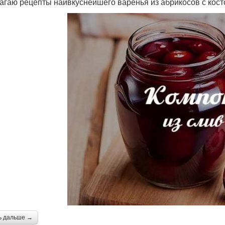
агаю рецепты наивкуснейшего варенья из абрикосов с кост
ь дальше →