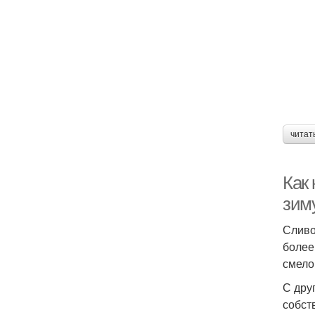
читат
Как
зим
Сливо
более
смело
С дру
собст