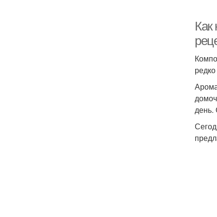
Как
рец
Компо
редко
Арома
домоч
день.
Сегод
предл