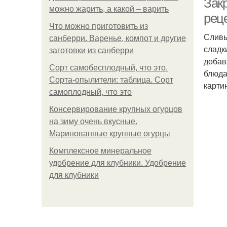
Зак
можно жарить, а какой – варить
рец
Что можно приготовить из
Сливы
санберри. Варенье, компот и другие
сладк
заготовки из санберри
добав
Сорт самобесплодный, что это.
блюда
Сорта-опылители: таблица. Сорт
карти
самоплодный, что это
Консервирование крупных огурцов
на зиму очень вкусные.
Маринованные крупные огурцы
Комплексное минеральное
удобрение для клубники. Удобрение
для клубники