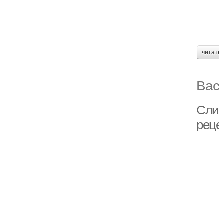
читат
Вас
Сли
рец