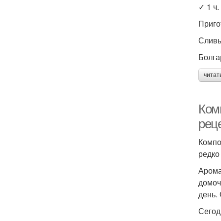
✓ 1 ч.
Приго
Сливы
Болга
читат
Ком
рец
Компо
редко
Арома
домоч
день.
Сегод