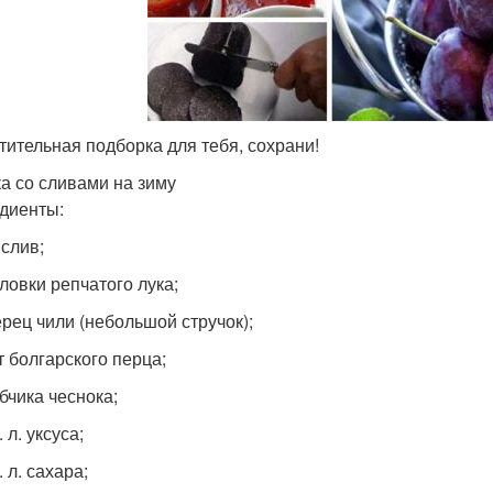
тительная подборка для тебя, сохрани!
а со сливами на зиму
диенты:
 слив;
оловки репчатого лука;
ерец чили (небольшой стручок);
т болгарского перца;
бчика чеснока;
. л. уксуса;
. л. сахара;