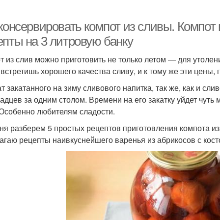
 консервировать компот из сливы. Компот
епты на 3 литровую банку
т из слив можно приготовить не только летом — для утолени
 встретишь хорошего качества сливу, и к тому же эти цены,
т закатанного на зиму сливового напитка, так же, как и сли
адцев за одним столом. Времени на его закатку уйдет чуть
 Особенно любителям сладости.
ня разберем 5 простых рецептов приготовления компота из с
агаю рецепты наивкуснейшего варенья из абрикосов с кост