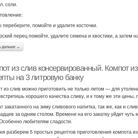
 л. соли.
товление:
 переберите, помойте и удалите косточки.
рский перец помойте, удалите семена и хвостики, а затем 
ь дальше →
пот из слив консервированный. Компот и
епты на 3 литровую банку
т из слив можно приготовить не только летом — для утолени
 встретишь хорошего качества сливу, и к тому же эти цены,
т закатанного на зиму сливового напитка, так же, как и сли
адцев за одним столом. Времени на его закатку уйдет чуть
 Особенно любителям сладости.
ня разберем 5 простых рецептов приготовления компота из с