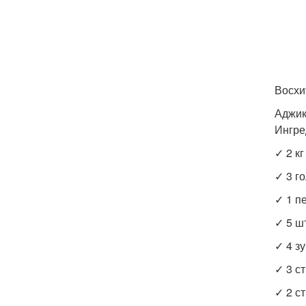
Восхи
Аджик
Ингре
✓ 2 кг
✓ 3 г
✓ 1 п
✓ 5 ш
✓ 4 зу
✓ 3 ст
✓ 2 ст