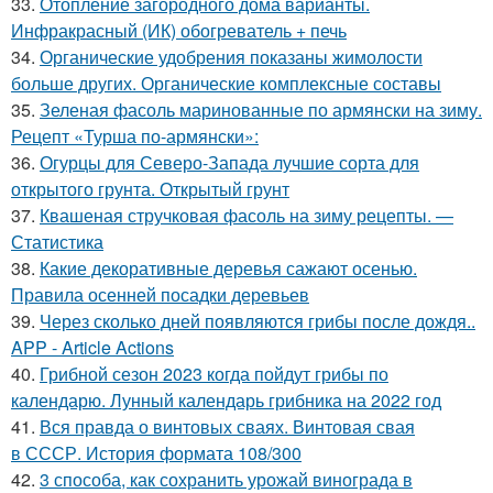
33.
Отопление загородного дома варианты.
Инфракрасный (ИК) обогреватель + печь
34.
Органические удобрения показаны жимолости
больше других. Органические комплексные составы
35.
Зеленая фасоль маринованные по армянски на зиму.
Рецепт «Турша по-армянски»:
36.
Огурцы для Северо-Запада лучшие сорта для
открытого грунта. Открытый грунт
37.
Квашеная стручковая фасоль на зиму рецепты. —
Статистика
38.
Какие декоративные деревья сажают осенью.
Правила осенней посадки деревьев
39.
Через сколько дней появляются грибы после дождя..
APP - Article Actions
40.
Грибной сезон 2023 когда пойдут грибы по
календарю. Лунный календарь грибника на 2022 год
41.
Вся правда о винтовых сваях. Винтовая свая
в СССР. История формата 108/300
42.
3 способа, как сохранить урожай винограда в