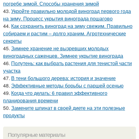
погребе зимой. Способы хранения зимой
43.
Укройте правильно молодой виноград первого года
на зиму. Процесс укрытия винограда пошагово
44.
Как сохранить виноград на зиму свежим. Правильно
собираем и растим – долго храним. Агротехнические
секреты
45.
Зимнее хранение не вызревших молодых
виноградных саженцев. Зимнее укрытие винограда
46.
Полутень: как выбрать растения для тенистой части
участка
47.
В тени большого дерева: история и значение
48.
Эффективные методы борьбы с паршей осенью
49.
Когда что делать: 6 правил эффективного
планирования времени
50.
Замените шпинат в своей диете на эти полезные
продукты
Популярные материалы