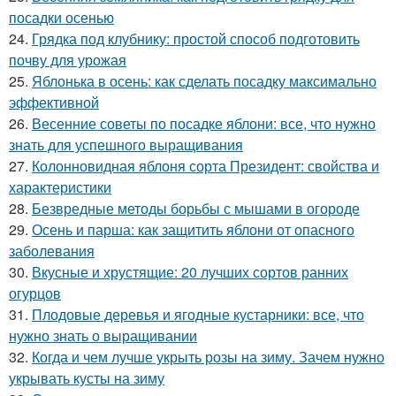
посадки осенью
24.
Грядка под клубнику: простой способ подготовить
почву для урожая
25.
Яблонька в осень: как сделать посадку максимально
эффективной
26.
Весенние советы по посадке яблони: все, что нужно
знать для успешного выращивания
27.
Колонновидная яблоня сорта Президент: свойства и
характеристики
28.
Безвредные методы борьбы с мышами в огороде
29.
Осень и парша: как защитить яблони от опасного
заболевания
30.
Вкусные и хрустящие: 20 лучших сортов ранних
огурцов
31.
Плодовые деревья и ягодные кустарники: все, что
нужно знать о выращивании
32.
Когда и чем лучше укрыть розы на зиму. Зачем нужно
укрывать кусты на зиму