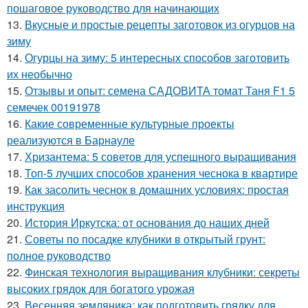
пошаговое руководство для начинающих
13.
Вкусные и простые рецепты заготовок из огурцов на
зиму
14.
Огурцы на зиму: 5 интересных способов заготовить
их необычно
15.
Отзывы и опыт: семена САДОВИТА томат Таня F1 5
семечек 00191978
16.
Какие современные культурные проекты
реализуются в Барнауле
17.
Хризантема: 5 советов для успешного выращивания
18.
Топ-5 лучших способов хранения чеснока в квартире
19.
Как засолить чеснок в домашних условиях: простая
инструкция
20.
История Иркутска: от основания до наших дней
21.
Советы по посадке клубники в открытый грунт:
полное руководство
22.
Финская технология выращивания клубники: секреты
высоких грядок для богатого урожая
23.
Весенняя земляника: как подготовить грядку для