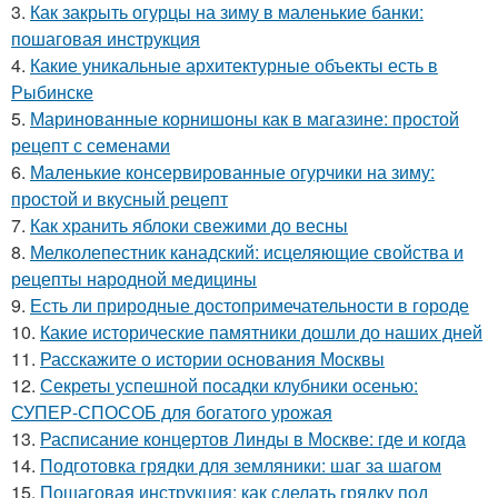
3.
Как закрыть огурцы на зиму в маленькие банки:
пошаговая инструкция
4.
Какие уникальные архитектурные объекты есть в
Рыбинске
5.
Маринованные корнишоны как в магазине: простой
рецепт с семенами
6.
Маленькие консервированные огурчики на зиму:
простой и вкусный рецепт
7.
Как хранить яблоки свежими до весны
8.
Мелколепестник канадский: исцеляющие свойства и
рецепты народной медицины
9.
Есть ли природные достопримечательности в городе
10.
Какие исторические памятники дошли до наших дней
11.
Расскажите о истории основания Москвы
12.
Секреты успешной посадки клубники осенью:
СУПЕР-СПОСОБ для богатого урожая
13.
Расписание концертов Линды в Москве: где и когда
14.
Подготовка грядки для земляники: шаг за шагом
15.
Пошаговая инструкция: как сделать грядку под