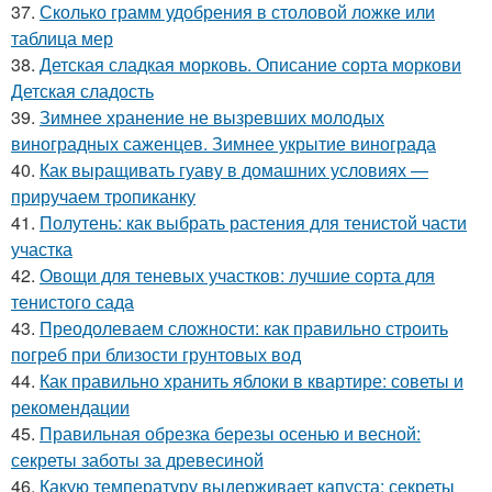
37.
Сколько грамм удобрения в столовой ложке или
таблица мер
38.
Детская сладкая морковь. Описание сорта моркови
Детская сладость
39.
Зимнее хранение не вызревших молодых
виноградных саженцев. Зимнее укрытие винограда
40.
Как выращивать гуаву в домашних условиях —
приручаем тропиканку
41.
Полутень: как выбрать растения для тенистой части
участка
42.
Овощи для теневых участков: лучшие сорта для
тенистого сада
43.
Преодолеваем сложности: как правильно строить
погреб при близости грунтовых вод
44.
Как правильно хранить яблоки в квартире: советы и
рекомендации
45.
Правильная обрезка березы осенью и весной:
секреты заботы за древесиной
46.
Какую температуру выдерживает капуста: секреты