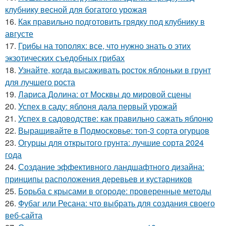
клубнику весной для богатого урожая
16.
Как правильно подготовить грядку под клубнику в
августе
17.
Грибы на тополях: все, что нужно знать о этих
экзотических съедобных грибах
18.
Узнайте, когда высаживать росток яблоньки в грунт
для лучшего роста
19.
Лариса Долина: от Москвы до мировой сцены
20.
Успех в саду: яблоня дала первый урожай
21.
Успех в садоводстве: как правильно сажать яблоню
22.
Выращивайте в Подмосковье: топ-3 сорта огурцов
23.
Огурцы для открытого грунта: лучшие сорта 2024
года
24.
Создание эффективного ландшафтного дизайна:
принципы расположения деревьев и кустарников
25.
Борьба с крысами в огороде: проверенные методы
26.
Фубаг или Ресана: что выбрать для создания своего
веб-сайта