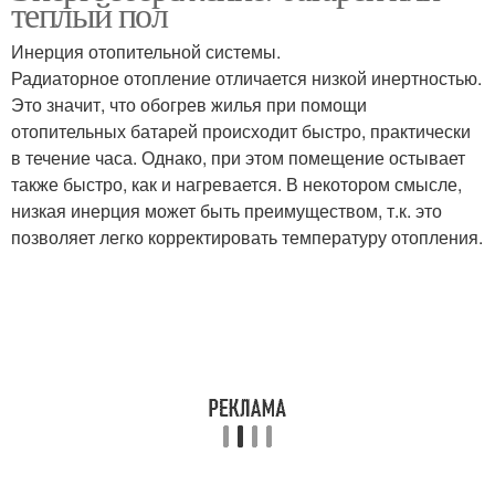
теплый пол
Инерция отопительной системы.
Радиаторное отопление отличается низкой инертностью.
Это значит, что обогрев жилья при помощи
Системы без насоса
Отопительные системы
отопительных батарей происходит быстро, практически
в течение часа. Однако, при этом помещение остывает
также быстро, как и нагревается. В некотором смысле,
низкая инерция может быть преимуществом, т.к. это
Циркуляционная
Автономные системы
позволяет легко корректировать температуру отопления.
система
Отопительная схема
Газовые системы
Твердотопливные
системы