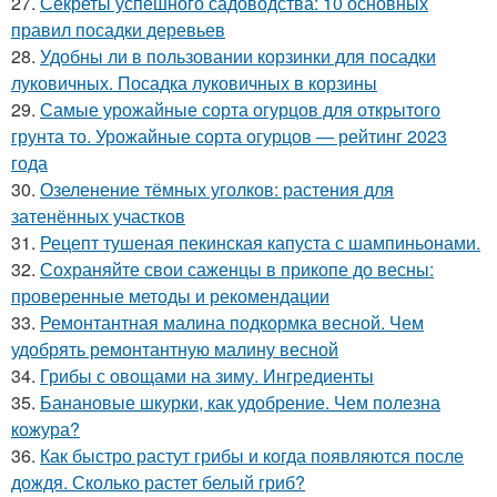
27.
Секреты успешного садоводства: 10 основных
правил посадки деревьев
28.
Удобны ли в пользовании корзинки для посадки
луковичных. Посадка луковичных в корзины
29.
Самые урожайные сорта огурцов для открытого
грунта то. Урожайные сорта огурцов — рейтинг 2023
года
30.
Озеленение тёмных уголков: растения для
затенённых участков
31.
Рецепт тушеная пекинская капуста с шампиньонами.
32.
Сохраняйте свои саженцы в прикопе до весны:
проверенные методы и рекомендации
33.
Ремонтантная малина подкормка весной. Чем
удобрять ремонтантную малину весной
34.
Грибы с овощами на зиму. Ингредиенты
35.
Банановые шкурки, как удобрение. Чем полезна
кожура?
36.
Как быстро растут грибы и когда появляются после
дождя. Сколько растет белый гриб?