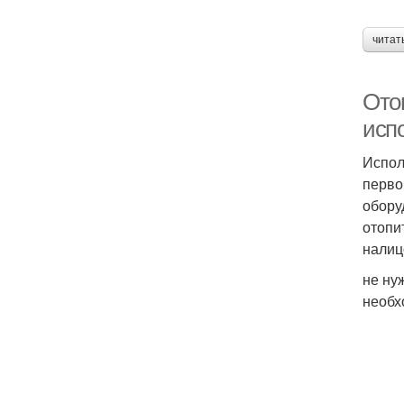
читат
Ото
исп
Испол
перво
обору
отопи
налиц
не ну
необх