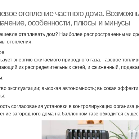
евое отопление частного дома. Возможны
начение, особенности, плюсы и минусы
ешевле отапливать дом? Наиболее распространенными ср
мы отопления:
ое
ьзует энергию сжигаемого природного газа. Газовое топлив
пающий из распределительных сетей, и сжиженный, подава
ы:
тво эксплуатации; высокая автономность; высокая эффекти
ы:
ость согласования установки в контролирующих организация
ение загородного дома на баллонном газе обходится сущес