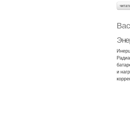
читат
Вас
Эне
Инерц
Радиа
батар
и наг
корре