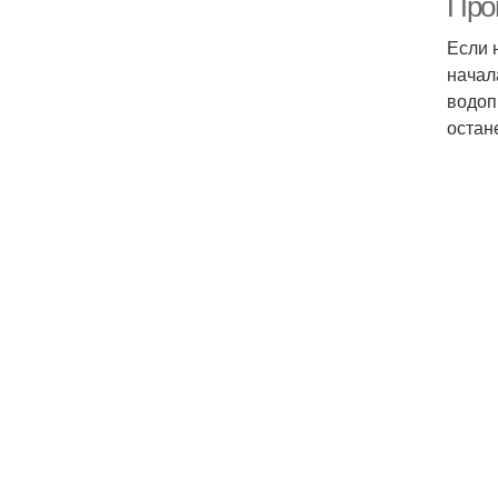
Про
Если 
начал
водоп
остан