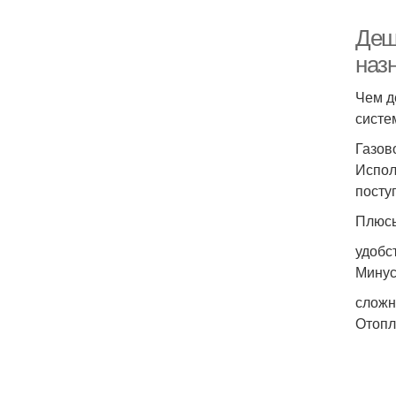
Деш
наз
Чем д
систе
Газов
Испол
посту
Плюс
удобс
Минус
сложн
Отопл