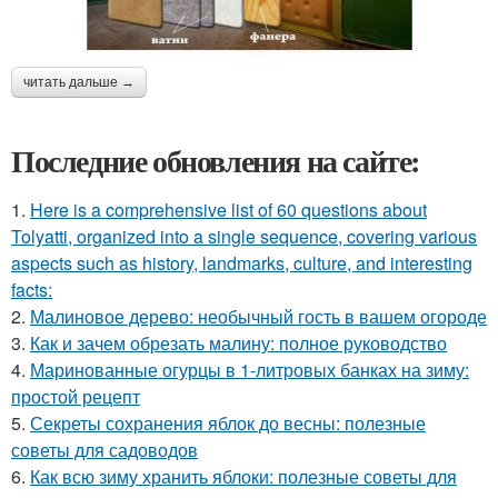
читать дальше →
Последние обновления на сайте:
1.
Here is a comprehensive list of 60 questions about
Tolyatti, organized into a single sequence, covering various
aspects such as history, landmarks, culture, and interesting
facts:
2.
Малиновое дерево: необычный гость в вашем огороде
3.
Как и зачем обрезать малину: полное руководство
4.
Маринованные огурцы в 1-литровых банках на зиму:
простой рецепт
5.
Секреты сохранения яблок до весны: полезные
советы для садоводов
6.
Как всю зиму хранить яблоки: полезные советы для