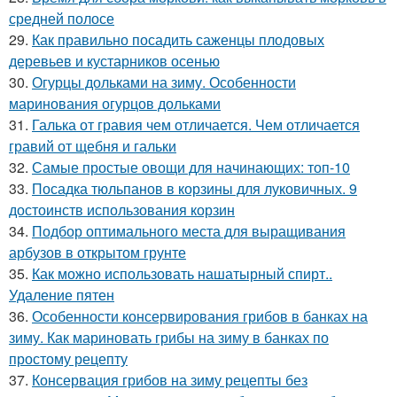
средней полосе
29.
Как правильно посадить саженцы плодовых
деревьев и кустарников осенью
30.
Огурцы дольками на зиму. Особенности
маринования огурцов дольками
31.
Галька от гравия чем отличается. Чем отличается
гравий от щебня и гальки
32.
Самые простые овощи для начинающих: топ-10
33.
Посадка тюльпанов в корзины для луковичных. 9
достоинств использования корзин
34.
Подбор оптимального места для выращивания
арбузов в открытом грунте
35.
Как можно использовать нашатырный спирт..
Удаление пятен
36.
Особенности консервирования грибов в банках на
зиму. Как мариновать грибы на зиму в банках по
простому рецепту
37.
Консервация грибов на зиму рецепты без