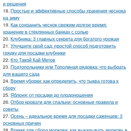
и решения
18.
Простые и эффективные способы хранения чеснока
на зиму
19.
Как сохранить чеснок свежим долгое время:
хранение в стеклянных банках с солью
20.
Клубника: 3 главных секрета для богатого урожая
21.
Улучшите свой сад: простой способ подготовить
грядку для посадки клубники
22.
Кто Такой Кай Метов
23.
Подтопольники или Тополиная рядовка: что выбрать
для вашего сада
24.
Время уборки: как определить, что тыква готова к
сбору
25.
Яблоня: от посадки до плодоношения
26.
Отбор кровати для спальни: основные правила и
советы
27.
Осень – идеальное время для посадки саженцев: 3
основных причин
28.
Время для сбора моркови: как выкапывать морковь в