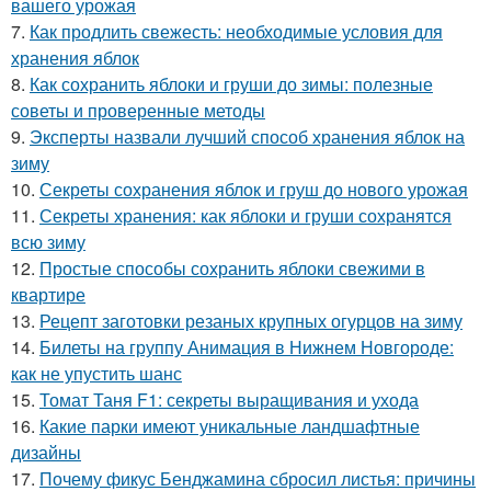
вашего урожая
7.
Как продлить свежесть: необходимые условия для
хранения яблок
8.
Как сохранить яблоки и груши до зимы: полезные
советы и проверенные методы
9.
Эксперты назвали лучший способ хранения яблок на
зиму
10.
Секреты сохранения яблок и груш до нового урожая
11.
Секреты хранения: как яблоки и груши сохранятся
всю зиму
12.
Простые способы сохранить яблоки свежими в
квартире
13.
Рецепт заготовки резаных крупных огурцов на зиму
14.
Билеты на группу Анимация в Нижнем Новгороде:
как не упустить шанс
15.
Томат Таня F1: секреты выращивания и ухода
16.
Какие парки имеют уникальные ландшафтные
дизайны
17.
Почему фикус Бенджамина сбросил листья: причины