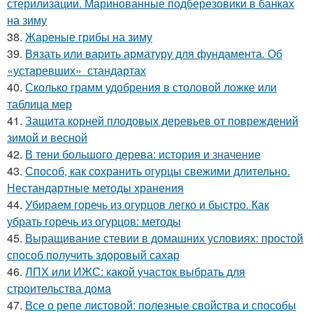
стерилизации. Маринованные подберезовики в банках
на зиму
38.
Жареные грибы на зиму
39.
Вязать или варить арматуру для фундамента. Об
«устаревших» стандартах
40.
Сколько грамм удобрения в столовой ложке или
таблица мер
41.
Защита корней плодовых деревьев от повреждений
зимой и весной
42.
В тени большого дерева: история и значение
43.
Способ, как сохранить огурцы свежими длительно.
Нестандартные методы хранения
44.
Убираем горечь из огурцов легко и быстро. Как
убрать горечь из огурцов: методы
45.
Выращивание стевии в домашних условиях: простой
способ получить здоровый сахар
46.
ЛПХ или ИЖС: какой участок выбрать для
строительства дома
47.
Все о репе листовой: полезные свойства и способы