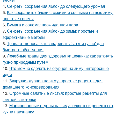
4.
Секреты сохранения яблок до следующего урожая
5.
Как сохранить яблоки свежими и сочными на всю зиму:
простые советы
6.
Бумага и солома: неожиданная пара
7.
Секреты сохранения яблок до зимы: простые и
эффективные методы
8.
Трава от поноса: как заваривать 'заткни гузно' для
быстрого облегчения
9.
Лечебные травы для здоровья кишечника: как заткнуть
гузно природным путем
10.
Что можно сделать из огурцов на зиму: интересные
идеи
11.
Закрутки огурцов на зиму: простые рецепты для
домашнего консервирования
12.
Огромные салатные листья: простые рецепты для
зимней заготовки
13.
Маринованные огурцы на зиму: секреты и рецепты от
кухни наизнанку