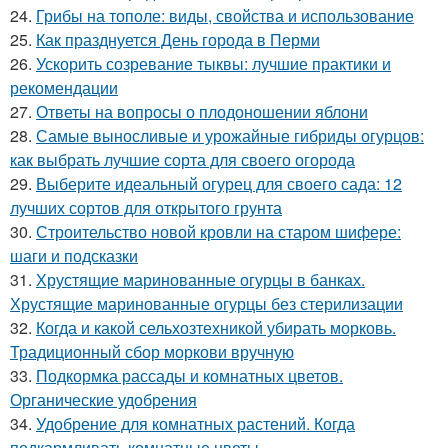
24.
Грибы на тополе: виды, свойства и использование
25.
Как празднуется День города в Перми
26.
Ускорить созревание тыквы: лучшие практики и
рекомендации
27.
Ответы на вопросы о плодоношении яблони
28.
Самые выносливые и урожайные гибриды огурцов:
как выбрать лучшие сорта для своего огорода
29.
Выберите идеальный огурец для своего сада: 12
лучших сортов для открытого грунта
30.
Строительство новой кровли на старом шифере:
шаги и подсказки
31.
Хрустящие маринованные огурцы в банках.
Хрустящие маринованные огурцы без стерилизации
32.
Когда и какой сельхозтехникой убирать морковь.
Традиционный сбор моркови вручную
33.
Подкормка рассады и комнатных цветов.
Органические удобрения
34.
Удобрение для комнатных растений. Когда
подкармливать комнатные цветы