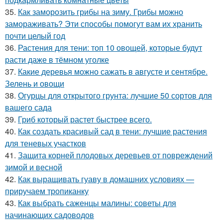
35.
Как заморозить грибы на зиму. Грибы можно
замораживать? Эти способы помогут вам их хранить
почти целый год
36.
Растения для тени: топ 10 овощей, которые будут
расти даже в тёмном уголке
37.
Какие деревья можно сажать в августе и сентябре.
Зелень и овощи
38.
Огурцы для открытого грунта: лучшие 50 сортов для
вашего сада
39.
Гриб который растет быстрее всего.
40.
Как создать красивый сад в тени: лучшие растения
для теневых участков
41.
Защита корней плодовых деревьев от повреждений
зимой и весной
42.
Как выращивать гуаву в домашних условиях —
приручаем тропиканку
43.
Как выбрать саженцы малины: советы для
начинающих садоводов